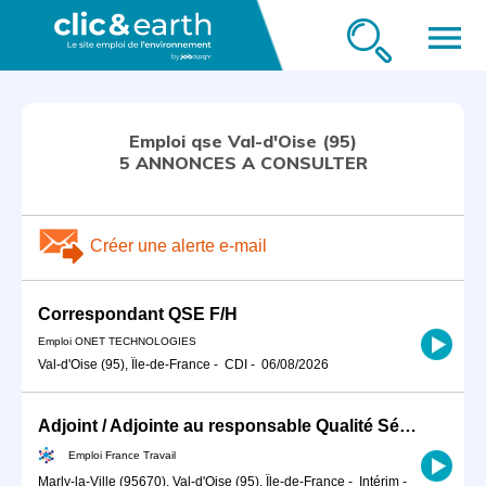
menu
Emploi qse Val-d'Oise (95)
5 ANNONCES A CONSULTER
Créer une alerte e-mail
Correspondant QSE F/H
Emploi ONET TECHNOLOGIES
Val-d'Oise (95), Île-de-France
-
CDI
-
06/08/2026
Adjoint / Adjointe au responsable Qualité Sécurité Environnement (H/F)
Emploi France Travail
Marly-la-Ville (95670), Val-d'Oise (95), Île-de-France
-
Intérim
-