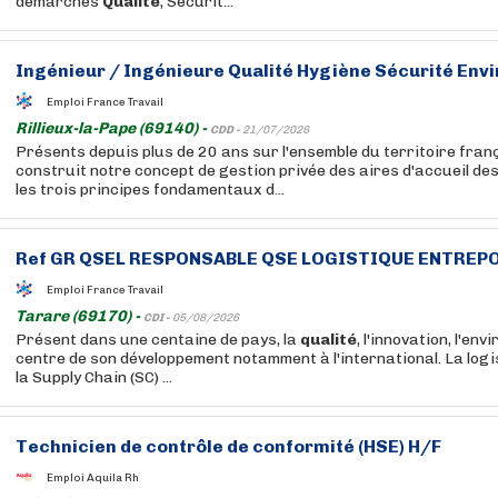
démarches
Qualité
, Sécurit...
Ingénieur / Ingénieure
Qualité
Hygiène Sécurité Envi
Emploi France Travail
Rillieux-la-Pape (69140) -
CDD -
21/07/2026
Présents depuis plus de 20 ans sur l'ensemble du territoire fran
construit notre concept de gestion privée des aires d'accueil de
les trois principes fondamentaux d...
Ref GR QSEL RESPONSABLE QSE LOGISTIQUE ENTREPO
Emploi France Travail
Tarare (69170) -
CDI -
05/08/2026
Présent dans une centaine de pays, la
qualité
, l'innovation, l'en
centre de son développement notamment à l'international. La logis
la Supply Chain (SC) ...
Technicien de contrôle de conformité (HSE) H/F
Emploi Aquila Rh