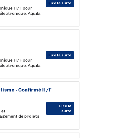
Lire la suite
onique H/F pour
'électronique. Aquila
Lire la suite
onique H/F pour
'électronique. Aquila
étisme - Confirmé H/F
Lire la
 et
suite
nagement de projets