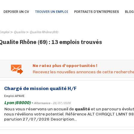
DEPOSER UN CV
TROUVER UN EMPLOI
PORTRAITS D'ENTREPRISES
BLOG
>
>
Emploi
Qualite
Qualite Rhône (69)
Qualite Rhône (69) : 13 emplois trouvés
Ne ratez plus d'opportunités !
Recevez les nouvelles annonces de cette recherche
Chargé de mission
qualité
H/F
Emploi APAVE
Lyon (69000) -
Alternance -
28/07/2026
Nous vous réservons un accueil de
qualité
et un parcours évolut
nous révélions votre potentiel. Référence ALT CHRGQLT LMNT 
parution 27/07/2026 Description...