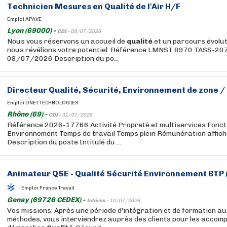
Technicien Mesures en
Qualité
de l'Air H/F
Emploi APAVE
Lyon (69000) -
CDI -
09/07/2026
Nous vous réservons un accueil de
qualité
et un parcours évolut
nous révélions votre potentiel. Référence LMNST 8970 TASS-20
08/07/2026 Description du po...
Directeur
Qualité
, Sécurité, Environnement de zone /
Emploi ONET TECHNOLOGIES
Rhône (69) -
CDI -
31/07/2026
Référence 2026-17766 Activité Propreté et multiservices Fonc
Environnement Temps de travail Temps plein Rémunération affiché
Description du poste Intitulé du ...
Animateur QSE -
Qualité
Sécurité Environnement BTP 
Emploi France Travail
Genay (69726 CEDEX) -
Intérim -
10/07/2026
Vos missions: Après une période d'intégration et de formation aux
méthodes, vous interviendrez auprès des clients pour les accom