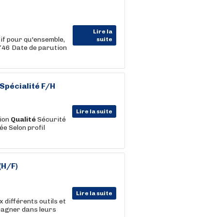
Lire la
if pour qu'ensemble,
suite
746 Date de parution
 Spécialité F/H
Lire la suite
tion
Qualité
Sécurité
e Selon profil
(H/F)
Lire la suite
 différents outils et
pagner dans leurs