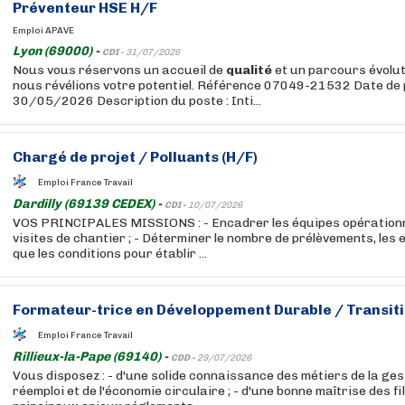
Préventeur HSE H/F
Emploi APAVE
Lyon (69000) -
CDI -
31/07/2026
Nous vous réservons un accueil de
qualité
et un parcours évolut
nous révélions votre potentiel. Référence 07049-21532 Date de
30/05/2026 Description du poste : Inti...
Chargé de projet / Polluants (H/F)
Emploi France Travail
Dardilly (69139 CEDEX) -
CDI -
10/07/2026
VOS PRINCIPALES MISSIONS : - Encadrer les équipes opérationnel
visites de chantier ; - Déterminer le nombre de prélèvements, les
que les conditions pour établir ...
Formateur-trice en Développement Durable / Transiti
Emploi France Travail
Rillieux-la-Pape (69140) -
CDD -
29/07/2026
Vous disposez : - d'une solide connaissance des métiers de la ges
réemploi et de l'économie circulaire ; - d'une bonne maîtrise des f