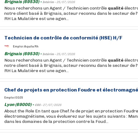
Brignais (69530) -
Intérim -
25/07/2026
Nous recherchons un Agent / Technicien contrôle
qualité
électr
notre client basé à Brignais, acteur reconnu dans le secteur de l
RH La Mulatière est une agen...
Technicien de contrôle de conformité (HSE) H/F
Emploi Aquila Rh
Brignais (69530) -
Intérim -
25/07/2026
Nous recherchons un Agent / Technicien contrôle
qualité
électr
notre client basé à Brignais, acteur reconnu dans le secteur de l
RH La Mulatière est une agen...
Chef de projets en protection Foudre et électromagn
Emploi EGIS
Lyon (69000) -
CDI -
27/07/2026
About the Role En tant que Chef.fe de projet en protection Foudre
électromagnétisme, vous évoluerez sur les sujets suivants : Ma
dans les domaines de la protection contre la Foud...