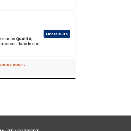
Lire la suite
formance
Qualité
,
nationale dans le sud
onces pour :