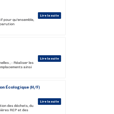
Lire la suite
if pour qu'ensemble,
 parution
Lire la suite
les ; - Réaliser les
 emplacements ainsi
on Écologique (H/F)
Lire la suite
tion des déchets, du
ilières REP et des