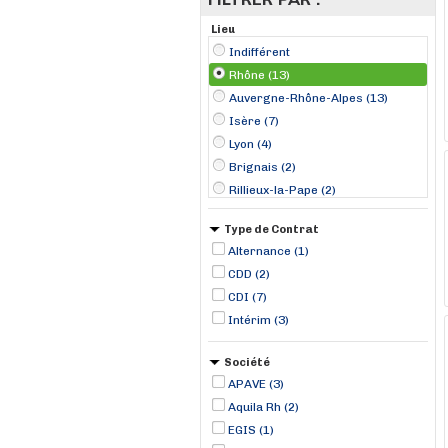
Lieu
Indifférent
Rhône (13)
Auvergne-Rhône-Alpes (13)
Isère (7)
Lyon (4)
Brignais (2)
Rillieux-la-Pape (2)
Dardilly (1)
Type de Contrat
Genay (1)
Alternance (1)
Irigny (1)
CDD (2)
Tarare (1)
CDI (7)
Intérim (3)
Société
APAVE (3)
Aquila Rh (2)
EGIS (1)