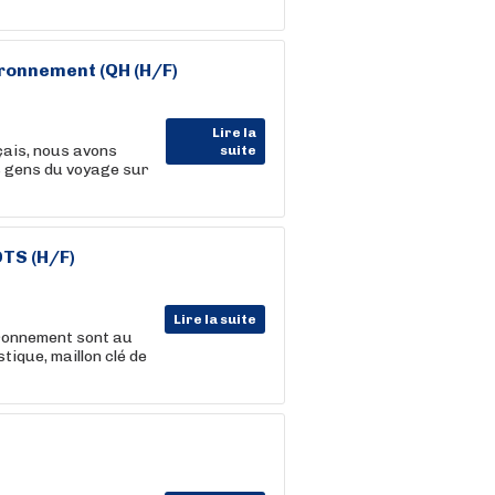
ronnement (QH (H/F)
Lire la
çais, nous avons
suite
s gens du voyage sur
TS (H/F)
Lire la suite
vironnement sont au
tique, maillon clé de