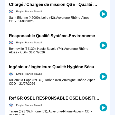
Chargé / Chargée de mission QSE - Qualité Sécurité Environnement (H/F)
Emploi France Travail
Saint-Étienne (42000), Loire (42), Auvergne-Rhône-Alpes
-
CDI
-
01/08/2026
Responsable Qualité Système-Environnement CDI H/F (H/F)
Emploi France Travail
Bonneville (74130), Haute-Savoie (74), Auvergne-Rhône-
Alpes
-
CDI
-
31/07/2026
Ingénieur / Ingénieure Qualité Hygiène Sécurité Environnement (QH (H/F)
Emploi France Travail
Rillieux-la-Pape (69140), Rhône (69), Auvergne-Rhône-Alpes
-
CDD
-
21/07/2026
Ref GR QSEL RESPONSABLE QSE LOGISTIQUE ENTREPOTS (H/F)
Emploi France Travail
Tarare (69170), Rhône (69), Auvergne-Rhône-Alpes
-
CDI
-
05/08/2026