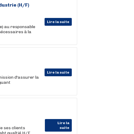
ustrie (H/F)
Lire la suite
(e) au responsable
nécessaires à la
Lire la suite
mission d'assurer la
iquant
Lire la
 ses clients
suite
abt qualtié H/F .