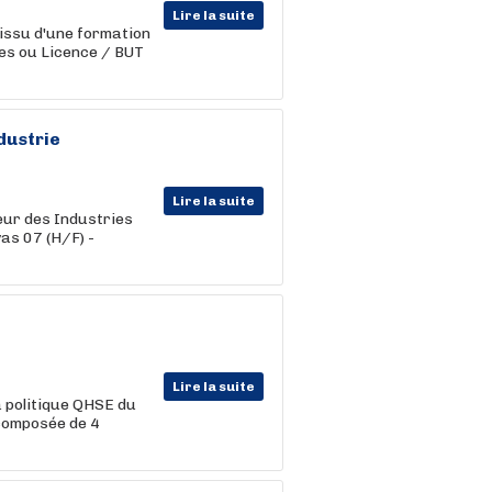
Lire la suite
issu d'une formation
es ou Licence / BUT
dustrie
Lire la suite
eur des Industries
as 07 (H/F) -
Lire la suite
a politique QHSE du
 composée de 4