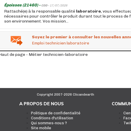
Époisses (21460) -
CDD -
17/07/2026
Rattaché(e) à la responsable qualité
laboratoire
, vous effectue
nécessaires pour contrôler le produit durant tout le process de 
son environnement. Vos mission...
Soyez le premier à consulter les nouvelles ann
Emploi technicien laboratoire
Haut de page - Métier technicien-laboratoire
Copyright 2007-2026 Clicandearth
A PROPOS DE NOUS
COMMUN
Politique de confidentialité
Cen
Conditions d'utilisation
Fac
Qui sommes-nous ?
Twi
Site mobile