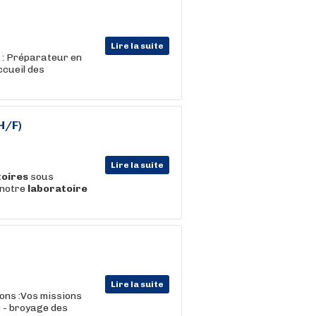
Lire la suite
 : Préparateur en
ccueil des
H/F)
Lire la suite
toires
sous
 notre
laboratoire
Lire la suite
ions :Vos missions
. - broyage des