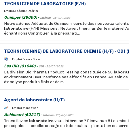
TECHNICIEN
DE
LABORATOIRE
(F/H)
Emploi Adéquat Intérim
Quimper (29000) -
Intérim -
16/07/2026
Notre agence Adéquat de Quimper recrute des nouveaux talents
laboratoire
(F/H) Missions : Nettoyer, trier, ranger le matériel A
échantillons Contribuer à la préparati...
TECHNICIEN
(NE) DE
LABORATOIRE
CHIMIE (H/F) - CDI (
Emploi France Travail
Les Ulis (91940) -
CDI -
22/07/2026
La division BioPharma Product Testing constituée de 50
labora
environnement GMP renforce ses effectifs en France. Au sein de
d'analyse produits finis et de m...
Agent de
laboratoire
(H/F)
Emploi Manpower
Achicourt (62217) -
Intérim -
23/07/2026
Travaillez en
laboratoire
vous intéresse ? Bienvenue !! Les miss
principales : - oeuilletonnage de tubercules. - plantation en serre