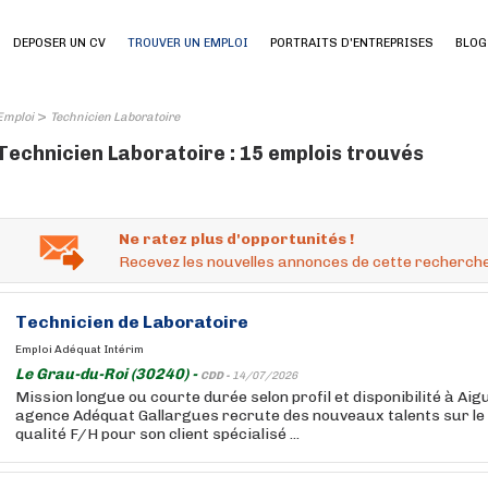
DEPOSER UN CV
TROUVER UN EMPLOI
PORTRAITS D'ENTREPRISES
BLOG
>
Emploi
Technicien Laboratoire
Technicien Laboratoire : 15 emplois trouvés
Ne ratez plus d'opportunités !
Recevez les nouvelles annonces de cette recherche
Technicien
de
Laboratoire
Emploi Adéquat Intérim
Le Grau-du-Roi (30240) -
CDD -
14/07/2026
Mission longue ou courte durée selon profil et disponibilité à Ai
agence Adéquat Gallargues recrute des nouveaux talents sur le
qualité F/H pour son client spécialisé ...