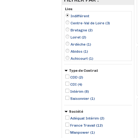
Lieu
Indifférent
Centre-Val de Loire (3)
Bretagne (2)
Loiret (2)
Ardèche (1)
Abidos (1)
Achicourt (1)
Airvault (1)
Type de Contrat
Auneau (1)
CDD (2)
Avignon (1)
CDI (4)
Boigny-sur-Bionne (1)
Intérim (8)
Changé (1)
Saisonnier (1)
Le Grau-du-Roi (1)
Les Ulis (1)
Société
Pontivy (1)
Adéquat Intérim (2)
France Travail (12)
Manpower (1)