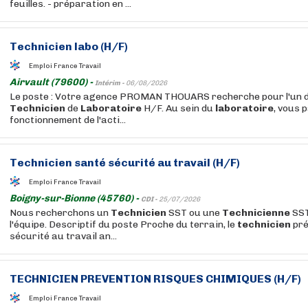
feuilles. - préparation en ...
Technicien
labo (H/F)
Emploi France Travail
Airvault (79600) -
Intérim -
06/08/2026
Le poste : Votre agence PROMAN THOUARS recherche pour l'un de
Technicien
de
Laboratoire
H/F. Au sein du
laboratoire
, vous 
fonctionnement de l'acti...
Technicien
santé sécurité au travail (H/F)
Emploi France Travail
Boigny-sur-Bionne (45760) -
CDI -
25/07/2026
Nous recherchons un
Technicien
SST ou une
Technicienne
SST
l'équipe. Descriptif du poste Proche du terrain, le
technicien
pré
sécurité au travail an...
TECHNICIEN
PREVENTION RISQUES CHIMIQUES (H/F)
Emploi France Travail