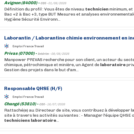
Avignon (84000) -
CDI -
01/08/2026
Définition du profil : Vous êtes de niveau
technicien
minimum, et 
Bac +2 à Bac +3, type BUT Mesures et analyses environnemental
Hygiène Sécurité Environn...
Laborantin / Laborantine chimie environnement en in
Emploi France Travail
Privas (07000) -
Intérim -
08/08/2026
Manpower PRIVAS recherche pour son client, un acteur du sect
chimique, pétrochimique et minière, un Agent de
laboratoire
priv
Gestion des projets dans le but d'am...
Responsable QHSE (H/F)
Emploi France Travail
Changé (53810) -
CDI -
16/07/2026
Rattaché(e) au Directeur de site, vous contribuez à développer l
site à travers les activités suivantes : - Manager l'équipe QHSE
techniciens
laboratoire
...