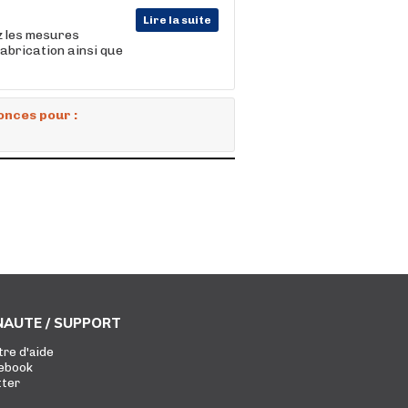
Lire la suite
z les mesures
fabrication ainsi que
onces pour :
AUTE / SUPPORT
tre d'aide
ebook
tter