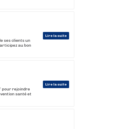
Lire la suite
 ses clients un
participez au bon
Lire la suite
 pour rejoindre
vention santé et