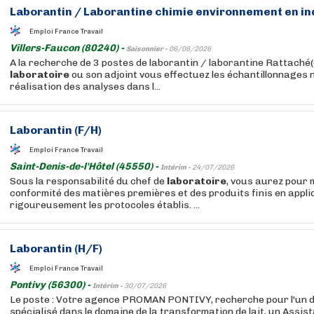
Laborantin / Laborantine chimie environnement en ind
Emploi France Travail
Villers-Faucon (80240) -
Saisonnier -
06/08/2026
A la recherche de 3 postes de laborantin / laborantine Rattaché
laboratoire
ou son adjoint vous effectuez les échantillonnages 
réalisation des analyses dans l...
Laborantin (F/H)
Emploi France Travail
Saint-Denis-de-l'Hôtel (45550) -
Intérim -
24/07/2026
Sous la responsabilité du chef de
laboratoire
, vous aurez pour 
conformité des matières premières et des produits finis en appl
rigoureusement les protocoles établis. ...
Laborantin (H/F)
Emploi France Travail
Pontivy (56300) -
Intérim -
30/07/2026
Le poste : Votre agence PROMAN PONTIVY, recherche pour l'un de
spécialisé dans le domaine de la transformation de lait, un Assist