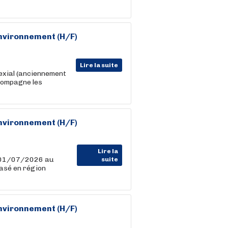
Environnement (H/F)
Lire la suite
exial (anciennement
ccompagne les
Environnement (H/F)
Lire la
u 01/07/2026 au
suite
basé en région
Environnement (H/F)