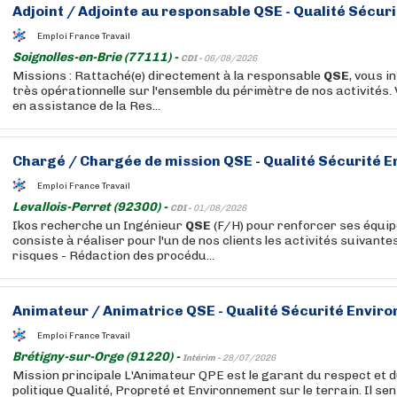
Adjoint / Adjointe au responsable
QSE
- Qualité Sécuri
Emploi France Travail
Soignolles-en-Brie (77111) -
CDI -
06/08/2026
Missions : Rattaché(e) directement à la responsable
QSE
, vous i
très opérationnelle sur l'ensemble du périmètre de nos activités.
en assistance de la Res...
Chargé / Chargée de mission
QSE
- Qualité Sécurité 
Emploi France Travail
Levallois-Perret (92300) -
CDI -
01/08/2026
Ikos recherche un Ingénieur
QSE
(F/H) pour renforcer ses équipe
consiste à réaliser pour l'un de nos clients les activités suivantes
risques - Rédaction des procédu...
Animateur / Animatrice
QSE
- Qualité Sécurité Envir
Emploi France Travail
Brétigny-sur-Orge (91220) -
Intérim -
28/07/2026
Mission principale L'Animateur QPE est le garant du respect et d
politique Qualité, Propreté et Environnement sur le terrain. Il se