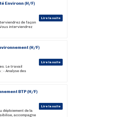
té Environn (H/F)
Lire la suite
nterviendrez de façon
 Vous interviendrez
Environnement (H/F)
Lire la suite
s. Le travail
 : - Analyse des
onnement BTP (H/F)
Lire la suite
u déploiement de la
nsibilise, accompagne