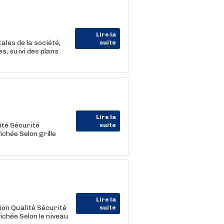
Lire la
ales de la société,
suite
, suivi des plans
Lire la
ité Sécurité
suite
chée Selon grille
Lire la
on Qualité Sécurité
suite
chée Selon le niveau