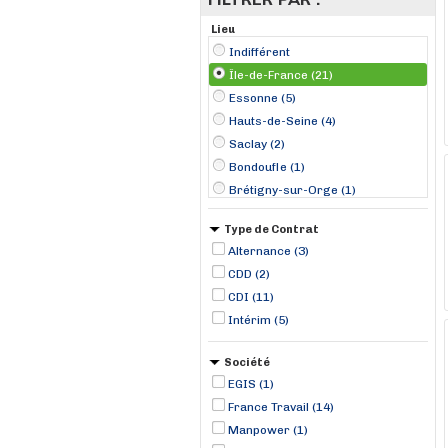
Lieu
Indifférent
Île-de-France (21)
Essonne (5)
Hauts-de-Seine (4)
Saclay (2)
Bondoufle (1)
Brétigny-sur-Orge (1)
Cergy (1)
Type de Contrat
Clamart (1)
Alternance (3)
Gennevilliers (1)
CDD (2)
Guyancourt (1)
CDI (11)
Les Clayes-sous-Bois (1)
Intérim (5)
Levallois-Perret (1)
Lisses (1)
Société
EGIS (1)
France Travail (14)
Manpower (1)