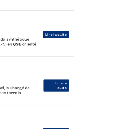
Lire la suite
endu synthétique
4/5) en
QSE
orienté
Lire la
el, le Chargé de
suite
nce terrain