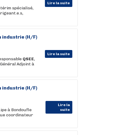
Lire la suite
térim spécialisé,
rigeant.e.s,
n industrie (H/F)
Lire la suite
Responsable
QSEE
,
Général Adjoint à
n industrie (H/F)
Lire la
ipe à Bondoufle
suite
 que coordinateur