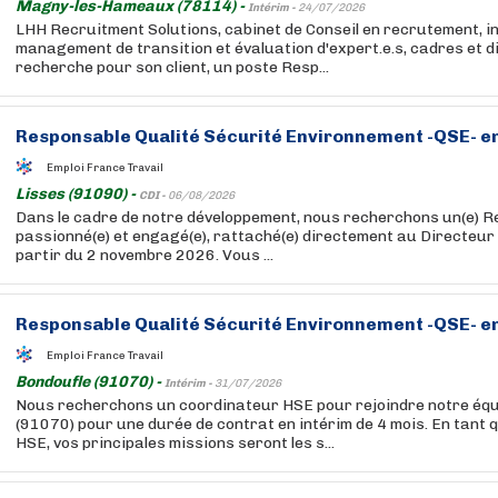
Magny-les-Hameaux (78114) -
Intérim -
24/07/2026
LHH Recruitment Solutions, cabinet de Conseil en recrutement, in
management de transition et évaluation d'expert.e.s, cadres et di
recherche pour son client, un poste Resp...
Responsable Qualité Sécurité Environnement -
QSE
- e
Emploi France Travail
Lisses (91090) -
CDI -
06/08/2026
Dans le cadre de notre développement, nous recherchons un(e) 
passionné(e) et engagé(e), rattaché(e) directement au Directeur 
partir du 2 novembre 2026. Vous ...
Responsable Qualité Sécurité Environnement -
QSE
- e
Emploi France Travail
Bondoufle (91070) -
Intérim -
31/07/2026
Nous recherchons un coordinateur HSE pour rejoindre notre équ
(91070) pour une durée de contrat en intérim de 4 mois. En tant
HSE, vos principales missions seront les s...