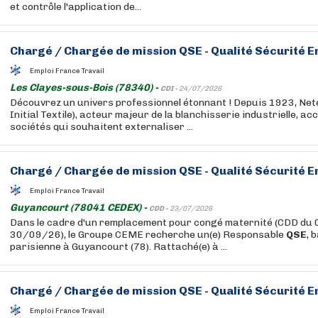
et contrôle l'application de...
Chargé / Chargée de mission
QSE
- Qualité Sécurité 
Emploi France Travail
Les Clayes-sous-Bois (78340) -
CDI -
24/07/2026
Découvrez un univers professionnel étonnant ! Depuis 1923, Net
Initial Textile), acteur majeur de la blanchisserie industrielle, a
sociétés qui souhaitent externaliser ...
Chargé / Chargée de mission
QSE
- Qualité Sécurité 
Emploi France Travail
Guyancourt (78041 CEDEX) -
CDD -
23/07/2026
Dans le cadre d'un remplacement pour congé maternité (CDD d
30/09/26), le Groupe CEME recherche un(e) Responsable
QSE
, 
parisienne à Guyancourt (78). Rattaché(e) à ...
Chargé / Chargée de mission
QSE
- Qualité Sécurité 
Emploi France Travail