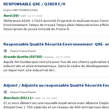
RESPONSABLE
QSE
/ Q3SER F/H
Emploi ONET TECHNOLOGIES
Nord (59) -
CDI -
23/07/2026
Référence 2026-17025 Activité Propreté et multiservices Foncti
Environnement Temps de travail Temps plein Rémunération affiché
Description du poste Intitulé du Poste R...
Responsable Qualité Sécurité Environnement -
QSE
- e
Emploi France Travail
Grande-Synthe (59760) -
Intérim -
22/07/2026
Aquila RH Dunkerque recrute pour l'un de ses clients spécialisé 
industriels et environnementaux. Dans le cadre du développement
un important site industriel de l...
Adjoint / Adjointe au responsable Qualité Sécurité E
Emploi France Travail
Bouchain (59111) -
CDD -
05/08/2026
Et si vous démarriez une nouvelle expérience avec Alliance Emplo
d'expertise, 1 700 salariés et un réseau de 400 entreprises dan