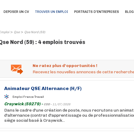
DEPOSER UN CV
TROUVER UN EMPLOI
PORTRAITS D'ENTREPRISES
BLOG
>
>
Emploi
Qse
Qse Nord (59)
Qse Nord (59) : 4 emplois trouvés
Ne ratez plus d'opportunités !
Recevez les nouvelles annonces de cette recherche
Animateur
QSE
Alternance (H/F)
Emploi France Travail
Craywick (59279) -
CDD -
11/07/2026
Dans le cadre d'une création de poste, nous recrutons un anima
d'alternance (contrat d'apprentissage ou de professionnalisation
siège social basé à Craywick...