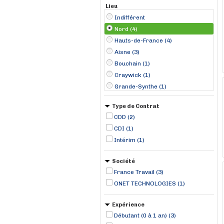
Lieu
Indifférent
Nord (4)
Hauts-de-France (4)
Aisne (3)
Bouchain (1)
Craywick (1)
Grande-Synthe (1)
Type de Contrat
CDD (2)
CDI (1)
Intérim (1)
Société
France Travail (3)
ONET TECHNOLOGIES (1)
Expérience
Débutant (0 à 1 an) (3)