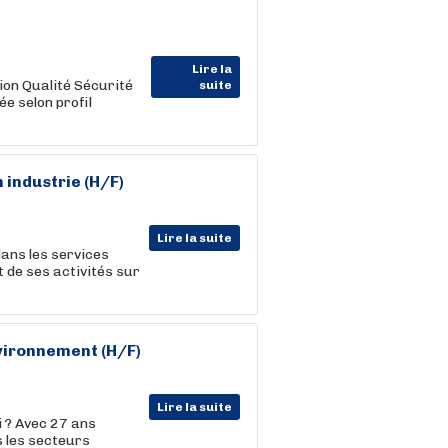
Lire la
on Qualité Sécurité
suite
e selon profil
n industrie (H/F)
Lire la suite
dans les services
 de ses activités sur
nvironnement (H/F)
Lire la suite
i ? Avec 27 ans
s les secteurs