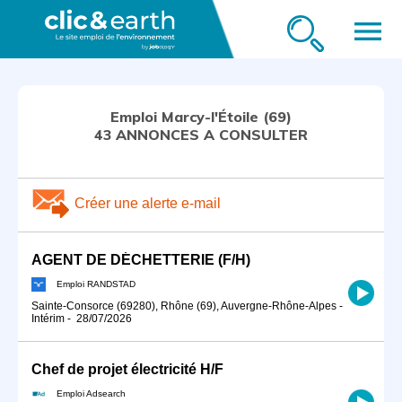
menu
Emploi Marcy-l'Étoile (69)
43 ANNONCES A CONSULTER
Créer une alerte e-mail
AGENT DE DÉCHETTERIE (F/H)
Emploi RANDSTAD
Sainte-Consorce (69280), Rhône (69), Auvergne-Rhône-Alpes
-
Intérim
-
28/07/2026
Chef de projet électricité H/F
Emploi Adsearch