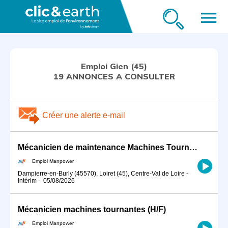
menu
Emploi Gien (45)
19 ANNONCES A CONSULTER
Créer une alerte e-mail
Mécanicien de maintenance Machines Tournantes Nucléaire (H/F)
Emploi Manpower
Dampierre-en-Burly (45570), Loiret (45), Centre-Val de Loire
-
Intérim
-
05/08/2026
Mécanicien machines tournantes (H/F)
Emploi Manpower