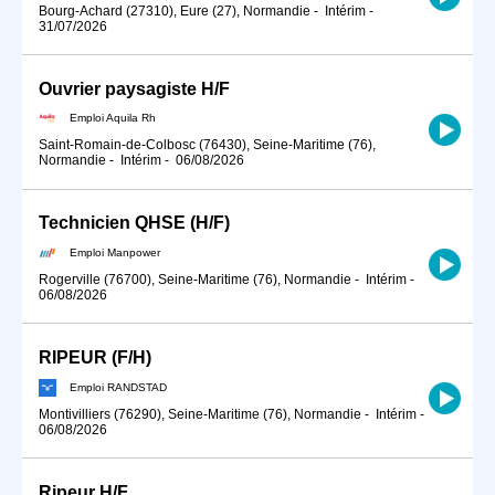
Bourg-Achard (27310), Eure (27), Normandie
-
Intérim
-
31/07/2026
Ouvrier paysagiste H/F
Emploi Aquila Rh
Saint-Romain-de-Colbosc (76430), Seine-Maritime (76),
Normandie
-
Intérim
-
06/08/2026
Technicien QHSE (H/F)
Emploi Manpower
Rogerville (76700), Seine-Maritime (76), Normandie
-
Intérim
-
06/08/2026
RIPEUR (F/H)
Emploi RANDSTAD
Montivilliers (76290), Seine-Maritime (76), Normandie
-
Intérim
-
06/08/2026
Ripeur H/F