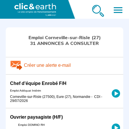
menu
Emploi Corneville-sur-Risle (27)
31 ANNONCES A CONSULTER
Créer une alerte e-mail
Chef d'équipe Enrobé F/H
Emploi Adéquat Intérim
Corneville-sur-Risle (27500), Eure (27), Normandie
-
CDI
-
29/07/2026
Ouvrier paysagiste (H/F)
Emploi DOMINO RH