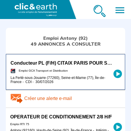
menu
Emploi Antony (92)
49 ANNONCES A CONSULTER
Conducteur PL (F/H) CITAIX PARIS POUR SEPTEMBRE 2026
Emploi GCA Transport et Distribution
La Ferté-sous-Jouarre (77260), Seine-et-Marne (77), Île-de-
France
-
CDI
-
30/07/2026
Créer une alerte e-mail
OPERATEUR DE CONDITIONNEMENT 2/8 H/F
Emploi RTI 75
Antony (92160), Hauts-de-Seine (92), Île-de-France
-
Intérim
-