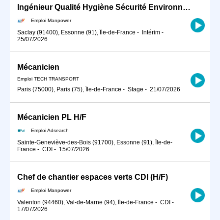
Ingénieur Qualité Hygiène Sécurité Environnement (QHSE) /prévention sécurité risques prof (H/F)
Emploi Manpower
Saclay (91400), Essonne (91), Île-de-France
-
Intérim
-
25/07/2026
Mécanicien
Emploi TECH TRANSPORT
Paris (75000), Paris (75), Île-de-France
-
Stage
-
21/07/2026
Mécanicien PL H/F
Emploi Adsearch
Sainte-Geneviève-des-Bois (91700), Essonne (91), Île-de-
France
-
CDI
-
15/07/2026
Chef de chantier espaces verts CDI (H/F)
Emploi Manpower
Valenton (94460), Val-de-Marne (94), Île-de-France
-
CDI
-
17/07/2026