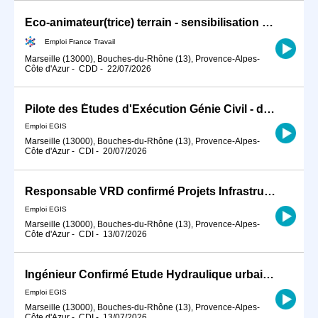
Eco-animateur(trice) terrain - sensibilisation au tri des déchets (H/F)
Emploi France Travail
Marseille (13000), Bouches-du-Rhône (13), Provence-Alpes-
Côte d'Azur
-
CDD
-
22/07/2026
Pilote des Études d'Exécution Génie Civil - domaine nucléaire H/F
Emploi EGIS
Marseille (13000), Bouches-du-Rhône (13), Provence-Alpes-
Côte d'Azur
-
CDI
-
20/07/2026
Responsable VRD confirmé Projets Infrastructure Linéaire Routière et Aménagement urbain H/F
Emploi EGIS
Marseille (13000), Bouches-du-Rhône (13), Provence-Alpes-
Côte d'Azur
-
CDI
-
13/07/2026
Ingénieur Confirmé Etude Hydraulique urbaine H/F
Emploi EGIS
Marseille (13000), Bouches-du-Rhône (13), Provence-Alpes-
Côte d'Azur
-
CDI
-
13/07/2026