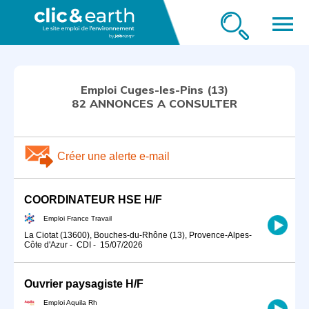
menu
Emploi Cuges-les-Pins (13)
82 ANNONCES A CONSULTER
Créer une alerte e-mail
COORDINATEUR HSE H/F
Emploi France Travail
La Ciotat (13600), Bouches-du-Rhône (13), Provence-Alpes-
Côte d'Azur
-
CDI
-
15/07/2026
Ouvrier paysagiste H/F
Emploi Aquila Rh