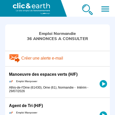
menu
Emploi Normandie
36 ANNONCES A CONSULTER
Créer une alerte e-mail
Manoeuvre des espaces verts (H/F)
Emploi Manpower
Athis-de-l'Orne (61430), Orne (61), Normandie
-
Intérim
-
29/07/2026
Agent de Tri (H/F)
Emploi Manpower