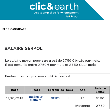
BLOG CANDIDATS
SALAIRE SERPOL
Le salaire moyen pour
est de 2750 € bruts par mois.
serpol
Il est compris entre 2750 € par mois et 2750 € par mois.
Rechercher par poste ou société :
Salaire
Date
Poste
Entreprise
Sexe
Age
annuel
Ingénieur
09/03/2018
SERPOL
H
40
38250
d'affaire
Moyenne
2750