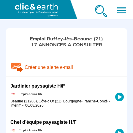
menu
Emploi Ruffey-lès-Beaune (21)
17 ANNONCES A CONSULTER
Créer une alerte e-mail
Jardinier paysagiste H/F
Emploi Aquila Rh
Beaune (21200), Côte-d'Or (21), Bourgogne-Franche-Comté
-
Intérim
-
06/08/2026
Chef d'équipe paysagiste H/F
Emploi Aquila Rh