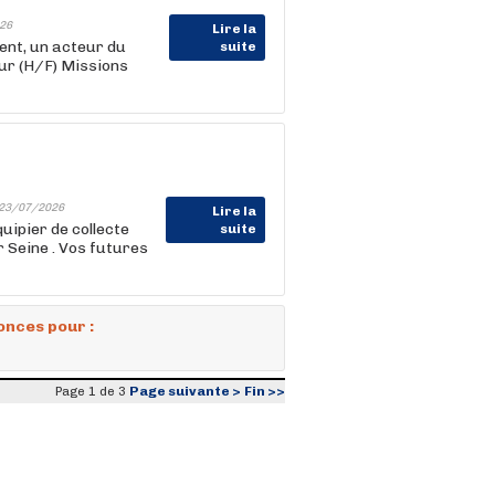
26
Lire la
nt, un acteur du
suite
ur (H/F) Missions
23/07/2026
Lire la
ipier de collecte
suite
r Seine . Vos futures
onces pour :
Page suivante >
Fin >>
Page 1 de 3