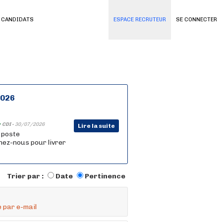
 CANDIDATS
ESPACE RECRUTEUR
SE CONNECTER
2026
-
CDI -
30/07/2026
Lire la suite
n poste
nez-nous pour livrer
Trier par :
Date
Pertinence
 par e-mail