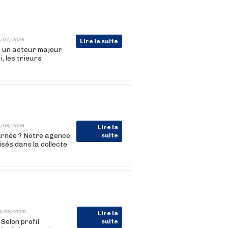
/07/2026
Lire la suite
r un acteur majeur
, les trieurs
/08/2026
Lire la
ournée ? Notre agence
suite
sés dans la collecte
3/08/2026
Lire la
Selon profil
suite