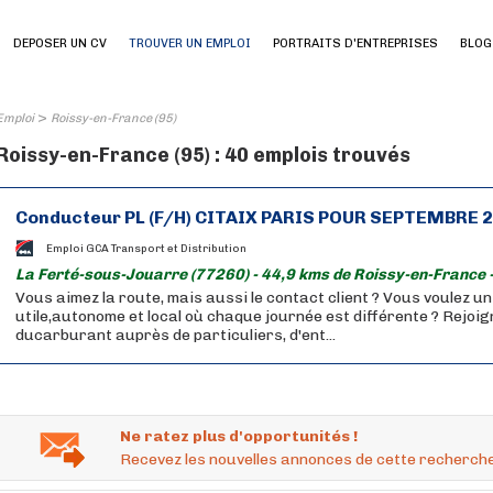
DEPOSER UN CV
TROUVER UN EMPLOI
PORTRAITS D'ENTREPRISES
BLOG
>
Emploi
Roissy-en-France (95)
Roissy-en-France (95) : 40 emplois trouvés
Conducteur PL (F/H) CITAIX PARIS POUR SEPTEMBRE 
Emploi GCA Transport et Distribution
La Ferté-sous-Jouarre (77260) - 44,9 kms de Roissy-en-France 
Vous aimez la route, mais aussi le contact client ? Vous voulez u
utile,autonome et local où chaque journée est différente ? Rejoig
ducarburant auprès de particuliers, d'ent...
Ne ratez plus d'opportunités !
Recevez les nouvelles annonces de cette recherche