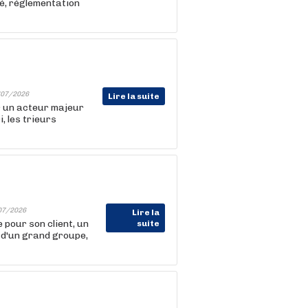
é, réglementation
07/2026
Lire la suite
r un acteur majeur
, les trieurs
07/2026
Lire la
ur son client, un
suite
 d'un grand groupe,