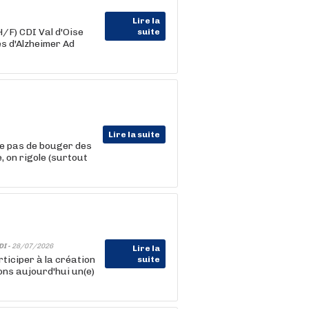
Lire la
/F) CDI Val d'Oise
suite
s d'Alzheimer Ad
Lire la suite
te pas de bouger des
e, on rigole (surtout
DI -
28/07/2026
Lire la
ticiper à la création
suite
ns aujourd'hui un(e)