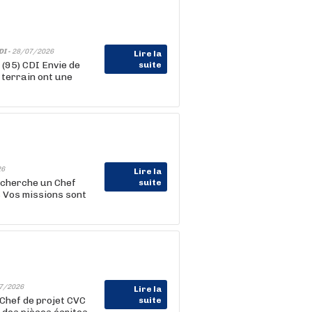
DI -
28/07/2026
Lire la
(95) CDI Envie de
suite
e terrain ont une
26
Lire la
echerche un Chef
suite
s Vos missions sont
7/2026
Lire la
 Chef de projet CVC
suite