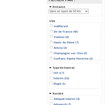
Distance
Lieu
Indifférent
Île-de-France (40)
Yvelines (8)
Hauts-de-Seine (7)
Antony (2)
Champagne-sur-Oise (2)
Conflans-Sainte-Honorine (2)
La Celle-Saint-Cloud (2)
Type de Contrat
La Courneuve (2)
CDI (17)
Nanterre (2)
Intérim (22)
Poissy (2)
Stage (1)
Valenton (2)
Wissous (2)
Société
Bry-sur-Marne (1)
Adéquat Intérim (3)
Adsearch (7)