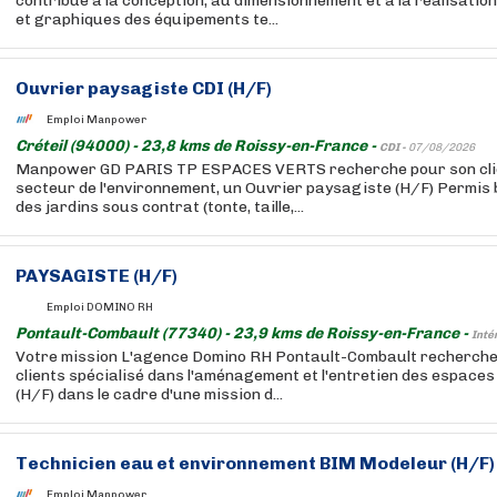
contribue à la conception, au dimensionnement et à la réalisation
et graphiques des équipements te...
Ouvrier paysagiste CDI (H/F)
Emploi Manpower
Créteil (94000) - 23,8 kms de Roissy-en-France -
CDI -
07/08/2026
Manpower GD PARIS TP ESPACES VERTS recherche pour son clie
secteur de l'environnement, un Ouvrier paysagiste (H/F) Permis 
des jardins sous contrat (tonte, taille,...
PAYSAGISTE (H/F)
Emploi DOMINO RH
Pontault-Combault (77340) - 23,9 kms de Roissy-en-France -
Inté
Votre mission L'agence Domino RH Pontault-Combault recherche, 
clients spécialisé dans l'aménagement et l'entretien des espaces
(H/F) dans le cadre d'une mission d...
Technicien eau et environnement BIM Modeleur (H/F)
Emploi Manpower