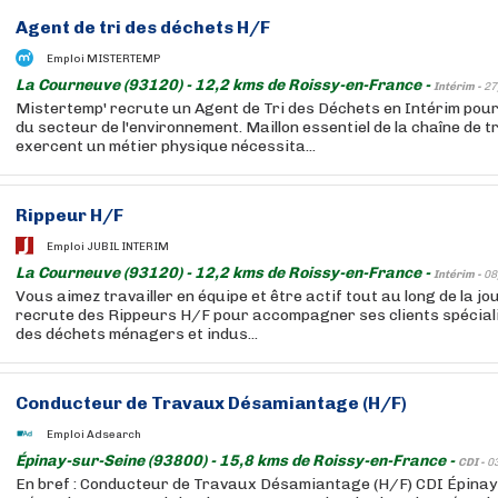
Agent de tri des déchets H/F
Emploi MISTERTEMP
La Courneuve (93120) - 12,2 kms de Roissy-en-France -
Intérim -
27
Mistertemp' recrute un Agent de Tri des Déchets en Intérim pou
du secteur de l'environnement. Maillon essentiel de la chaîne de tri
exercent un métier physique nécessita...
Rippeur H/F
Emploi JUBIL INTERIM
La Courneuve (93120) - 12,2 kms de Roissy-en-France -
Intérim -
08
Vous aimez travailler en équipe et être actif tout au long de la j
recrute des Rippeurs H/F pour accompagner ses clients spéciali
des déchets ménagers et indus...
Conducteur de Travaux Désamiantage (H/F)
Emploi Adsearch
Épinay-sur-Seine (93800) - 15,8 kms de Roissy-en-France -
CDI -
0
En bref : Conducteur de Travaux Désamiantage (H/F) CDI Épinay 