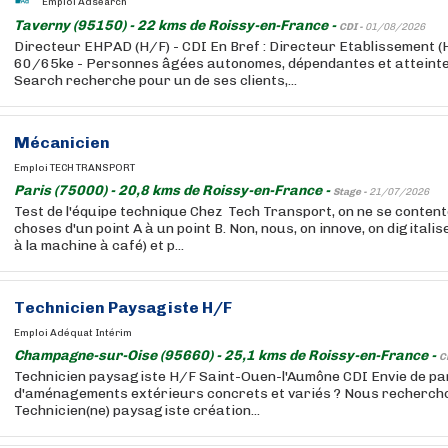
Emploi Adsearch
Taverny (95150) - 22 kms de Roissy-en-France -
CDI -
01/08/2026
Directeur EHPAD (H/F) - CDI En Bref : Directeur Etablissement (H
60/65ke - Personnes âgées autonomes, dépendantes et atteinte
Search recherche pour un de ses clients,...
Mécanicien
Emploi TECH TRANSPORT
Paris (75000) - 20,8 kms de Roissy-en-France -
Stage -
21/07/2026
Test de l'équipe technique Chez Tech Transport, on ne se conten
choses d'un point A à un point B. Non, nous, on innove, on digitalis
à la machine à café) et p...
Technicien Paysagiste H/F
Emploi Adéquat Intérim
Champagne-sur-Oise (95660) - 25,1 kms de Roissy-en-France -
C
Technicien paysagiste H/F Saint-Ouen-l'Aumône CDI Envie de par
d'aménagements extérieurs concrets et variés ? Nous rechercho
Technicien(ne) paysagiste création...