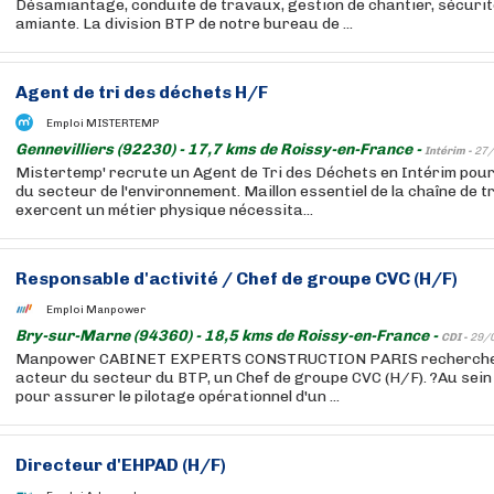
Désamiantage, conduite de travaux, gestion de chantier, sécurit
amiante. La division BTP de notre bureau de ...
Agent de tri des déchets H/F
Emploi MISTERTEMP
Gennevilliers (92230) - 17,7 kms de Roissy-en-France -
Intérim -
27/
Mistertemp' recrute un Agent de Tri des Déchets en Intérim pou
du secteur de l'environnement. Maillon essentiel de la chaîne de tri
exercent un métier physique nécessita...
Responsable d'activité / Chef de groupe CVC (H/F)
Emploi Manpower
Bry-sur-Marne (94360) - 18,5 kms de Roissy-en-France -
CDI -
29/
Manpower CABINET EXPERTS CONSTRUCTION PARIS recherche po
acteur du secteur du BTP, un Chef de groupe CVC (H/F). ?Au sein
pour assurer le pilotage opérationnel d'un ...
Directeur d'EHPAD (H/F)