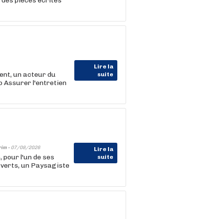
 des pièces écrites
Lire la
nt, un acteur du
suite
b Assurer l'entretien
rim -
07/08/2026
Lire la
pour l'un de ses
suite
 verts, un Paysagiste