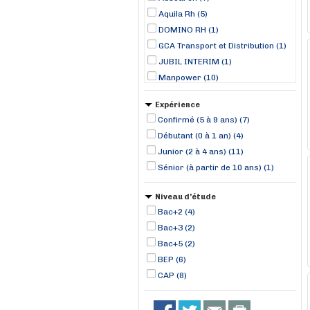
Aquila Rh (5)
DOMINO RH (1)
GCA Transport et Distribution (1)
JUBIL INTERIM (1)
Manpower (10)
MISTERTEMP (7)
Expérience
RANDSTAD (2)
Confirmé (5 à 9 ans) (7)
RTI 75 (2)
Débutant (0 à 1 an) (4)
TECH TRANSPORT (1)
Junior (2 à 4 ans) (11)
Sénior (à partir de 10 ans) (1)
Niveau d'étude
Bac+2 (4)
Bac+3 (2)
Bac+5 (2)
BEP (6)
CAP (8)