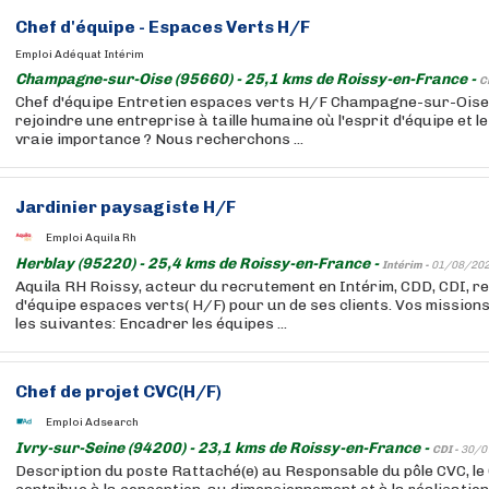
Chef d'équipe - Espaces Verts H/F
Emploi Adéquat Intérim
Champagne-sur-Oise (95660) - 25,1 kms de Roissy-en-France -
C
Chef d'équipe Entretien espaces verts H/F Champagne-sur-Oise 
rejoindre une entreprise à taille humaine où l'esprit d'équipe et l
vraie importance ? Nous recherchons ...
Jardinier paysagiste H/F
Emploi Aquila Rh
Herblay (95220) - 25,4 kms de Roissy-en-France -
Intérim -
01/08/20
Aquila RH Roissy, acteur du recrutement en Intérim, CDD, CDI, r
d'équipe espaces verts( H/F) pour un de ses clients. Vos mission
les suivantes: Encadrer les équipes ...
Chef de projet CVC(H/F)
Emploi Adsearch
Ivry-sur-Seine (94200) - 23,1 kms de Roissy-en-France -
CDI -
30/0
Description du poste Rattaché(e) au Responsable du pôle CVC, le