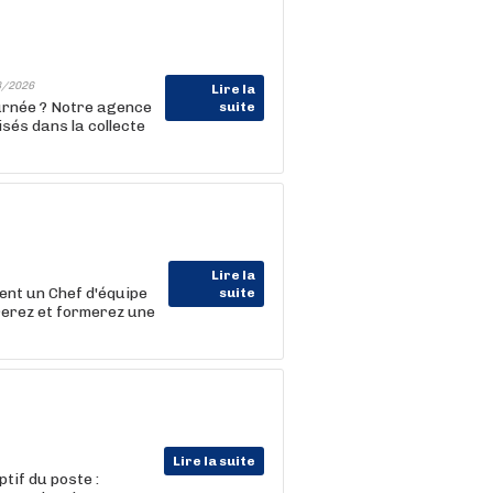
8/2026
Lire la
ournée ? Notre agence
suite
sés dans la collecte
Lire la
nt un Chef d'équipe
suite
rerez et formerez une
Lire la suite
tif du poste :