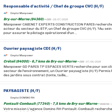
Responsable d'activité / Chef de groupe CVC (H/F)
Emploi Manpower
Bry-sur-Marne (94360) -
CDI -
29/07/2026
Manpower CABINET EXPERTS CONSTRUCTION PARIS recherche po
acteur du secteur du BTP, un Chef de groupe CVC (H/F). ?Au sein
pour assurer le pilotage opérationnel d'un ...
Ouvrier paysagiste CDI (H/F)
Emploi Manpower
Créteil (94000) - 6,7 kms de Bry-sur-Marne -
CDI -
07/08/2026
Manpower GD PARIS TP ESPACES VERTS recherche pour son clie
secteur de l'environnement, un Ouvrier paysagiste (H/F) Permis 
des jardins sous contrat (tonte, taille,...
PAYSAGISTE (H/F)
Emploi DOMINO RH
Pontault-Combault (77340) - 7,5 kms de Bry-sur-Marne -
Intérim -
Votre mission L'agence Domino RH Pontault-Combault recherche, 