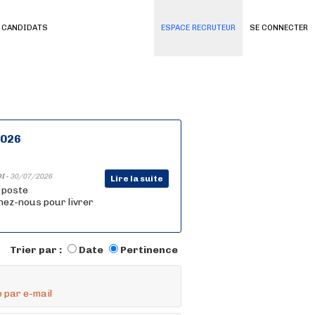
 CANDIDATS
ESPACE RECRUTEUR
SE CONNECTER
2026
I -
30/07/2026
Lire la suite
n poste
nez-nous pour livrer
Trier par :
Date
Pertinence
 par e-mail