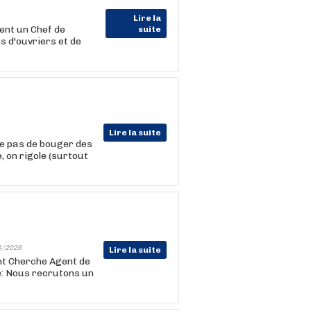
Lire la
nt un Chef de
suite
s d'ouvriers et de
Lire la suite
te pas de bouger des
e, on rigole (surtout
8/2026
Lire la suite
ent Cherche Agent de
te: Nous recrutons un