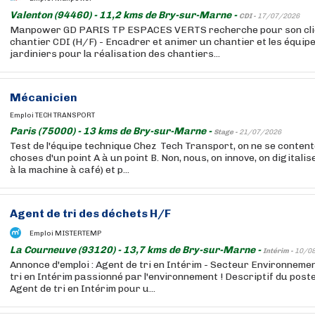
Valenton (94460) - 11,2 kms de Bry-sur-Marne -
CDI -
17/07/2026
Manpower GD PARIS TP ESPACES VERTS recherche pour son clie
chantier CDI (H/F) - Encadrer et animer un chantier et les équipe
jardiniers pour la réalisation des chantiers...
Mécanicien
Emploi TECH TRANSPORT
Paris (75000) - 13 kms de Bry-sur-Marne -
Stage -
21/07/2026
Test de l'équipe technique Chez Tech Transport, on ne se conten
choses d'un point A à un point B. Non, nous, on innove, on digitalis
à la machine à café) et p...
Agent de tri des déchets H/F
Emploi MISTERTEMP
La Courneuve (93120) - 13,7 kms de Bry-sur-Marne -
Intérim -
10/0
Annonce d'emploi : Agent de tri en Intérim - Secteur Environnem
tri en Intérim passionné par l'environnement ! Descriptif du pos
Agent de tri en Intérim pour u...