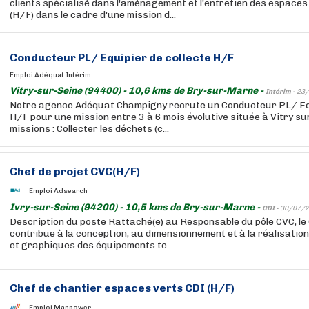
clients spécialisé dans l'aménagement et l'entretien des espaces
(H/F) dans le cadre d'une mission d...
Conducteur PL/ Equipier de collecte H/F
Emploi Adéquat Intérim
Vitry-sur-Seine (94400) - 10,6 kms de Bry-sur-Marne -
Intérim -
23/
Notre agence Adéquat Champigny recrute un Conducteur PL/ Equ
H/F pour une mission entre 3 à 6 mois évolutive située à Vitry su
missions : Collecter les déchets (c...
Chef de projet CVC(H/F)
Emploi Adsearch
Ivry-sur-Seine (94200) - 10,5 kms de Bry-sur-Marne -
CDI -
30/07/2
Description du poste Rattaché(e) au Responsable du pôle CVC, le
contribue à la conception, au dimensionnement et à la réalisation
et graphiques des équipements te...
Chef de chantier espaces verts CDI (H/F)
Emploi Manpower