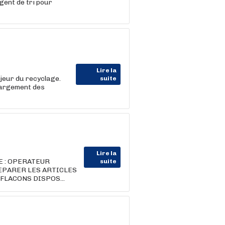
gent de tri pour
Lire la
jeur du recyclage.
suite
hargement des
Lire la
 : OPERATEUR
suite
PARER LES ARTICLES
LACONS DISPOS...