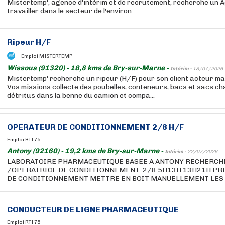
Mistertemp', agence d'intérim et de recrutement, recherche un A
travailler dans le secteur de l'environ...
Ripeur H/F
Emploi MISTERTEMP
Wissous (91320) - 18,8 kms de Bry-sur-Marne -
Intérim -
13/07/2026
Mistertemp' recherche un ripeur (H/F) pour son client acteur ma
Vos missions collecte des poubelles, conteneurs, bacs et sacs c
détritus dans la benne du camion et compa...
OPERATEUR DE CONDITIONNEMENT 2/8 H/F
Emploi RTI 75
Antony (92160) - 19,2 kms de Bry-sur-Marne -
Intérim -
22/07/2026
LABORATOIRE PHARMACEUTIQUE BASEE A ANTONY RECHERCHE
/OPERATRICE DE CONDITIONNEMENT 2/8 5H13H 13H21H PRE
DE CONDITIONNEMENT METTRE EN BOIT MANUELLEMENT LES F
CONDUCTEUR DE LIGNE PHARMACEUTIQUE
Emploi RTI 75