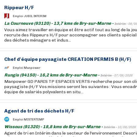
Rippeur H/F
Emploi JUBIL INTERIM
La Courneuve (93120) - 13,7 kms de Bry-sur-Marne -
Intérim -
08/0
Vous aimez travailler en équipe et être actif tout au long de la j
recrute des Rippeurs H/F pour accompagner ses clients spéciali
des déchets ménagers et indus...
Chef d'équipe paysagiste CREATION PERMIS B (H/F)
Emploi Manpower
Rungis (94150) - 16,2 kms de Bry-sur-Marne -
Intérim -
07/08/2026
Manpower GD PARIS TP ESPACES VERTS recherche pour son clie
paysagiste (H/F Vos missions seront les suivantes : Vous encad
équipe de salariés polyvalents en situ...
Agent de tri des déchets H/F
Emploi MISTERTEMP
Wissous (91320) - 18,8 kms de Bry-sur-Marne -
Intérim -
10/08/2026
Agent de tri en Intérim dans le secteur de l'environnement Descrip