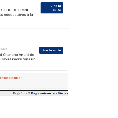
Lire la
DUCTEUR DE LIGNE
suite
s nécessaires à la
/2026
Lire la suite
ent Cherche Agent de
te: Nous recrutons un
onces pour :
Page suivante >
Fin >>
Page 1 de 2