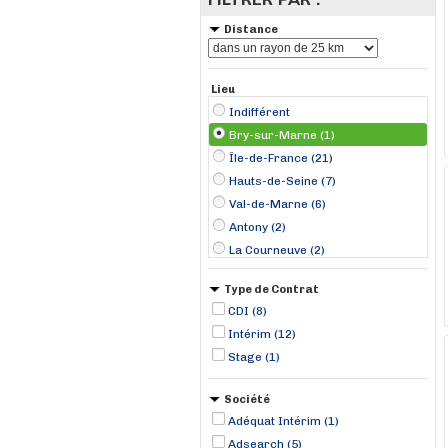
Distance
Lieu
Indifférent
Bry-sur-Marne (1)
Île-de-France (21)
Hauts-de-Seine (7)
Val-de-Marne (6)
Antony (2)
La Courneuve (2)
Nanterre (2)
Type de Contrat
Wissous (2)
CDI (8)
Créteil (1)
Intérim (12)
Gennevilliers (1)
Stage (1)
Ivry-sur-Seine (1)
Massy (1)
Société
Meudon (1)
Adéquat Intérim (1)
Adsearch (5)