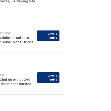
 verts, un Paysagiste
07/2026
Lire la
ipier de collecte
suite
r Seine . Vos futures
026
Lire la
 Chef de projet CVC
suite
 des pièces écrites