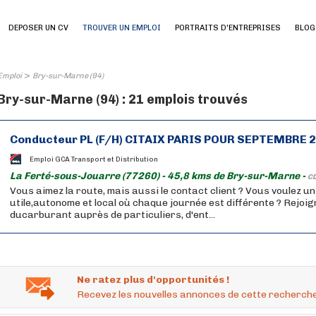
DEPOSER UN CV
TROUVER UN EMPLOI
PORTRAITS D'ENTREPRISES
BLOG
>
Emploi
Bry-sur-Marne (94)
Bry-sur-Marne (94) : 21 emplois trouvés
Conducteur PL (F/H) CITAIX PARIS POUR SEPTEMBRE 
Emploi GCA Transport et Distribution
La Ferté-sous-Jouarre (77260) - 45,8 kms de Bry-sur-Marne -
CD
Vous aimez la route, mais aussi le contact client ? Vous voulez u
utile,autonome et local où chaque journée est différente ? Rejoig
ducarburant auprès de particuliers, d'ent...
Ne ratez plus d'opportunités !
Recevez les nouvelles annonces de cette recherche