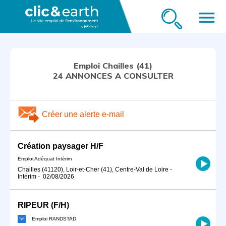
menu
Emploi Chailles (41)
24 ANNONCES A CONSULTER
Créer une alerte e-mail
Création paysager H/F
Emploi Adéquat Intérim
Chailles (41120), Loir-et-Cher (41), Centre-Val de Loire
-
Intérim
-
02/08/2026
RIPEUR (F/H)
Emploi RANDSTAD