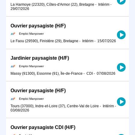
La Harmoye (22320), Côtes-d'Armor (22), Bretagne
-
Intérim
-
29/07/2026
Ouvrier paysagiste (H/F)
Emploi Manpower
Le Faou (29590), Finistère (29), Bretagne
-
Intérim
-
15/07/2026
Jardinier paysagiste (H/F)
Emploi Manpower
Massy (91300), Essonne (91), Île-de-France
-
CDI
-
07/08/2026
Ouvrier paysagiste (H/F)
Emploi Manpower
Tours (37000), Indre-et-Loire (37), Centre-Val de Loire
-
Intérim
-
03/08/2026
Ouvrier paysagiste CDI (H/F)