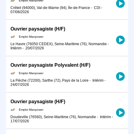
Emploi Manpower
Créteil (94000), Val-de-Marne (94), Île-de-France
-
CDI
-
07/08/2026
Ouvrier paysagiste (H/F)
Emploi Manpower
Le Havre (76050 CEDEX), Seine-Maritime (76), Normandie
-
Intérim
-
20/07/2026
Ouvrier paysagiste Polyvalent (H/F)
Emploi Manpower
La Flèche (72200), Sarthe (72), Pays de la Loire
-
Intérim
-
24/07/2026
Ouvrier paysagiste (H/F)
Emploi Manpower
Doudeville (76560), Seine-Maritime (76), Normandie
-
Intérim
-
17/07/2026