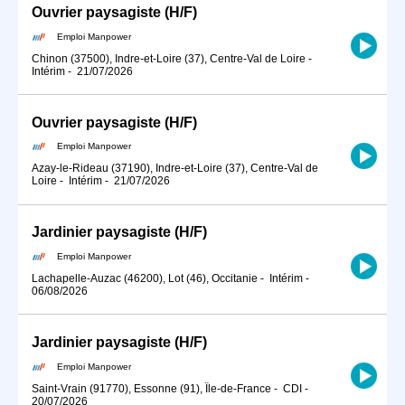
Ouvrier paysagiste (H/F)
Emploi Manpower
Chinon (37500), Indre-et-Loire (37), Centre-Val de Loire
-
Intérim
-
21/07/2026
Ouvrier paysagiste (H/F)
Emploi Manpower
Azay-le-Rideau (37190), Indre-et-Loire (37), Centre-Val de
Loire
-
Intérim
-
21/07/2026
Jardinier paysagiste (H/F)
Emploi Manpower
Lachapelle-Auzac (46200), Lot (46), Occitanie
-
Intérim
-
06/08/2026
Jardinier paysagiste (H/F)
Emploi Manpower
Saint-Vrain (91770), Essonne (91), Île-de-France
-
CDI
-
20/07/2026