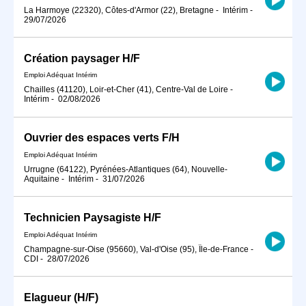
La Harmoye (22320), Côtes-d'Armor (22), Bretagne
-
Intérim
-
29/07/2026
Création paysager H/F
Emploi Adéquat Intérim
Chailles (41120), Loir-et-Cher (41), Centre-Val de Loire
-
Intérim
-
02/08/2026
Ouvrier des espaces verts F/H
Emploi Adéquat Intérim
Urrugne (64122), Pyrénées-Atlantiques (64), Nouvelle-
Aquitaine
-
Intérim
-
31/07/2026
Technicien Paysagiste H/F
Emploi Adéquat Intérim
Champagne-sur-Oise (95660), Val-d'Oise (95), Île-de-France
-
CDI
-
28/07/2026
Elagueur (H/F)