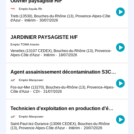
Ouvrier paysagiste H/F
Emploi Aquila Rh
Trets (13530), Bouches-du-Rhône (13), Provence-Alpes-Côte
d'Azur
-
Intérim
-
30/07/2026
JARDINIER PAYSAGISTE H/F
Emploi TOMA Interim
Venelles (13107 CEDEX), Bouches-du-Rhône (13), Provence-
Alpes-Côte d'Azur
-
Intérim
-
18/07/2026
Agent assainissement décontamination S3C (H/F)
Emploi Manpower
Fos-sur-Mer (13270), Bouches-du-Rhône (13), Provence-Alpes-
Côte d'Azur
-
CDI
-
31/07/2026
Technicien d'exploitation en production d'énergie (H/F)
Emploi Manpower
Saint-Paul-lez-Durance (13066 CEDEX), Bouches-du-Rhône
(13), Provence-Alpes-Côte d'Azur
-
Intérim
-
20/07/2026