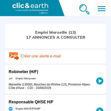
menu
Emploi Marseille (13)
17 ANNONCES A CONSULTER
Créer une alerte e-mail
Robinetier (H/F)
Emploi Manpower
Marseille (13000), Bouches-du-Rhône (13), Provence-Alpes-
Côte d'Azur
-
CDI
-
03/08/2026
Responsable QHSE H/F
Emploi MISTERTEMP