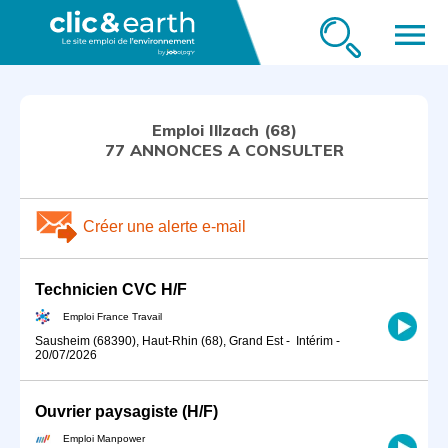
menu
Emploi Illzach (68)
77 ANNONCES A CONSULTER
Créer une alerte e-mail
Technicien CVC H/F
Emploi France Travail
Sausheim (68390), Haut-Rhin (68), Grand Est
-
Intérim
-
20/07/2026
Ouvrier paysagiste (H/F)
Emploi Manpower