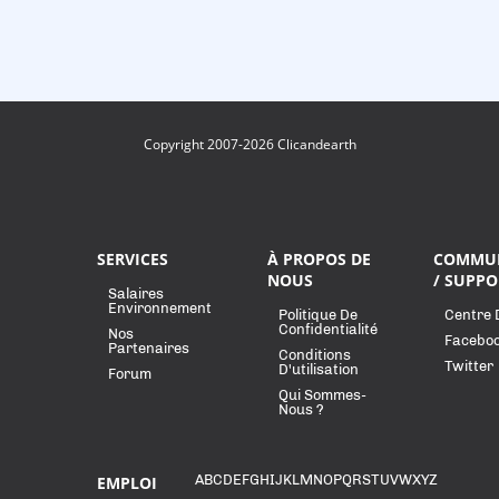
Copyright 2007-2026 Clicandearth
SERVICES
À PROPOS DE
COMMU
NOUS
/ SUPPO
Salaires
Environnement
Politique De
Centre 
Confidentialité
Nos
Facebo
Partenaires
Conditions
Twitter
D'utilisation
Forum
Qui Sommes-
Nous ?
A
B
C
D
E
F
G
H
I
J
K
L
M
N
O
P
Q
R
S
T
U
V
W
X
Y
Z
EMPLOI