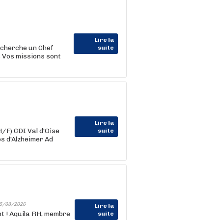
Lire la
echerche un Chef
suite
s Vos missions sont
Lire la
/F) CDI Val d'Oise
suite
s d'Alzheimer Ad
5/08/2026
Lire la
nt ! Aquila RH, membre
suite