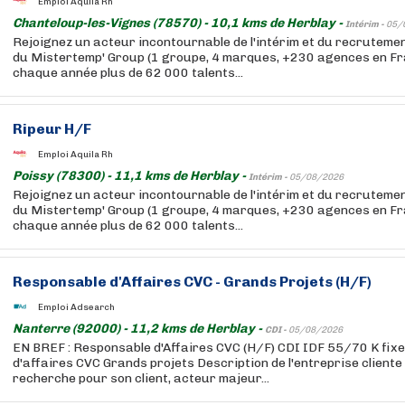
Emploi Aquila Rh
Chanteloup-les-Vignes (78570) - 10,1 kms de Herblay -
Intérim -
05/
Rejoignez un acteur incontournable de l'intérim et du recruteme
du Mistertemp' Group (1 groupe, 4 marques, +230 agences en F
chaque année plus de 62 000 talents...
Ripeur H/F
Emploi Aquila Rh
Poissy (78300) - 11,1 kms de Herblay -
Intérim -
05/08/2026
Rejoignez un acteur incontournable de l'intérim et du recruteme
du Mistertemp' Group (1 groupe, 4 marques, +230 agences en F
chaque année plus de 62 000 talents...
Responsable d'Affaires CVC - Grands Projets (H/F)
Emploi Adsearch
Nanterre (92000) - 11,2 kms de Herblay -
CDI -
05/08/2026
EN BREF : Responsable d'Affaires CVC (H/F) CDI IDF 55/70 K fixe
d'affaires CVC Grands projets Description de l'entreprise cliente
recherche pour son client, acteur majeur...