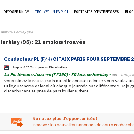
DEPOSER UN CV
TROUVER UN EMPLOI
PORTRAITS D'ENTREPRISES
BLOG
>
Emploi
Herblay (95)
Herblay (95) : 21 emplois trouvés
Conducteur PL (F/H) CITAIX PARIS POUR SEPTEMBRE 
Emploi GCA Transport et Distribution
La Ferté-sous-Jouarre (77260) - 70 kms de Herblay -
CDI -
30/07/20
Vous aimez la route, mais aussi le contact client ? Vous voulez u
utile,autonome et local où chaque journée est différente ? Rejoig
ducarburant auprès de particuliers, d'ent...
Ne ratez plus d'opportunités !
Recevez les nouvelles annonces de cette recherche