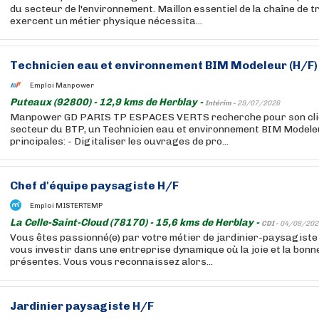
du secteur de l'environnement. Maillon essentiel de la chaîne de tri
exercent un métier physique nécessita...
Technicien eau et environnement BIM Modeleur (H/F)
Emploi Manpower
Puteaux (92800) - 12,9 kms de Herblay -
Intérim -
29/07/2026
Manpower GD PARIS TP ESPACES VERTS recherche pour son clie
secteur du BTP, un Technicien eau et environnement BIM Modele
principales: - Digitaliser les ouvrages de pro...
Chef d'équipe paysagiste H/F
Emploi MISTERTEMP
La Celle-Saint-Cloud (78170) - 15,6 kms de Herblay -
CDI -
04/08/202
Vous êtes passionné(e) par votre métier de jardinier-paysagiste
vous investir dans une entreprise dynamique où la joie et la bon
présentes. Vous vous reconnaissez alors...
Jardinier paysagiste H/F