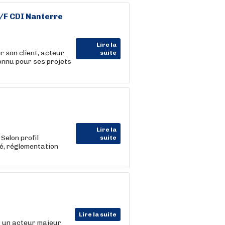
/F CDI Nanterre
Lire la
 son client, acteur
suite
connu pour ses projets
Lire la
Selon profil
suite
é, réglementation
Lire la suite
r un acteur majeur