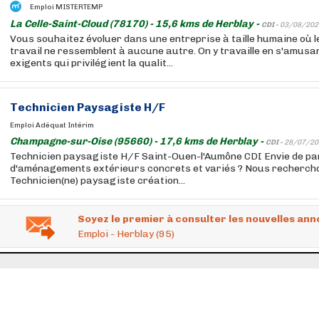
Emploi MISTERTEMP
La Celle-Saint-Cloud (78170) - 15,6 kms de Herblay -
CDI -
03/08/202
Vous souhaitez évoluer dans une entreprise à taille humaine où l
travail ne ressemblent à aucune autre. On y travaille en s'amusan
exigents qui privilégient la qualit...
Technicien Paysagiste H/F
Emploi Adéquat Intérim
Champagne-sur-Oise (95660) - 17,6 kms de Herblay -
CDI -
28/07/20
Technicien paysagiste H/F Saint-Ouen-l'Aumône CDI Envie de par
d'aménagements extérieurs concrets et variés ? Nous rechercho
Technicien(ne) paysagiste création...
Soyez le premier à consulter les nouvelles ann
Emploi - Herblay (95)