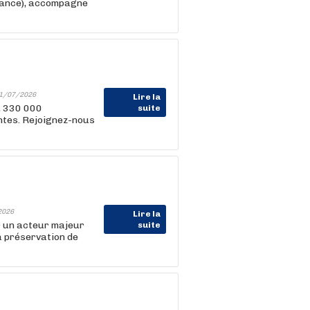
rance), accompagne
1/07/2026
Lire la
, 330 000
suite
entes. Rejoignez-nous
2026
Lire la
r un acteur majeur
suite
a préservation de