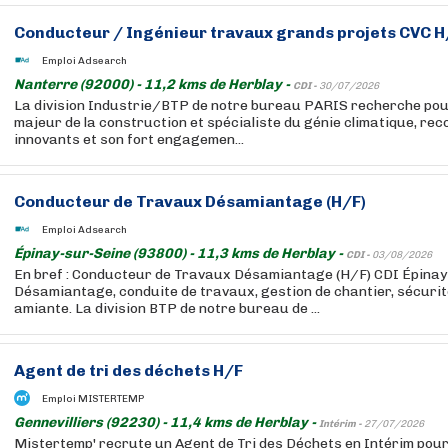
Conducteur / Ingénieur travaux grands projets CVC H
Emploi Adsearch
Nanterre (92000) - 11,2 kms de Herblay -
CDI -
30/07/2026
La division Industrie/BTP de notre bureau PARIS recherche pour
majeur de la construction et spécialiste du génie climatique, re
innovants et son fort engagemen...
Conducteur de Travaux Désamiantage (H/F)
Emploi Adsearch
Épinay-sur-Seine (93800) - 11,3 kms de Herblay -
CDI -
03/08/2026
En bref : Conducteur de Travaux Désamiantage (H/F) CDI Épinay 
Désamiantage, conduite de travaux, gestion de chantier, sécurit
amiante. La division BTP de notre bureau de ...
Agent de tri des déchets H/F
Emploi MISTERTEMP
Gennevilliers (92230) - 11,4 kms de Herblay -
Intérim -
27/07/2026
Mistertemp' recrute un Agent de Tri des Déchets en Intérim pou