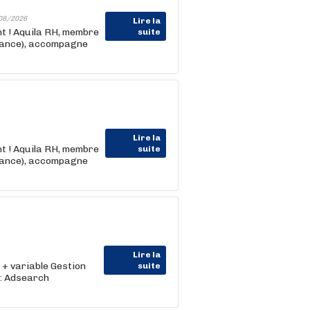
08/2026
Lire la
nt ! Aquila RH, membre
suite
rance), accompagne
Lire la
nt ! Aquila RH, membre
suite
rance), accompagne
Lire la
 + variable Gestion
suite
 : Adsearch