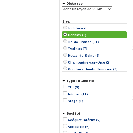
Distance
Lieu
Indifférent
Herblay (1)
Île-de-France (21)
Yvelines (7)
Hauts-de-Seine (5)
Champagne-sur-Oise (2)
Conflans-Sainte-Honorine (2)
La Celle-Saint-Cloud (2)
Type de Contrat
Nanterre (2)
CDI (9)
Chanteloup-les-Vignes (1)
Intérim (11)
Gennevilliers (1)
Stage (1)
Ivry-sur-Seine (1)
La Courneuve (1)
Société
Les Mureaux (1)
Adéquat Intérim (2)
Adsearch (6)