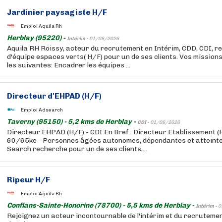
Jardinier paysagiste H/F
Emploi Aquila Rh
Herblay (95220) -
Intérim -
01/08/2026
Aquila RH Roissy, acteur du recrutement en Intérim, CDD, CDI, r
d'équipe espaces verts( H/F) pour un de ses clients. Vos mission
les suivantes: Encadrer les équipes ...
Directeur d'EHPAD (H/F)
Emploi Adsearch
Taverny (95150) - 5,2 kms de Herblay -
CDI -
01/08/2026
Directeur EHPAD (H/F) - CDI En Bref : Directeur Etablissement (H
60/65ke - Personnes âgées autonomes, dépendantes et atteinte
Search recherche pour un de ses clients,...
Ripeur H/F
Emploi Aquila Rh
Conflans-Sainte-Honorine (78700) - 5,5 kms de Herblay -
Intérim -
0
Rejoignez un acteur incontournable de l'intérim et du recruteme