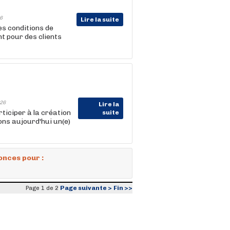
6
Lire la suite
es conditions de
t pour des clients
26
Lire la
ticiper à la création
suite
ns aujourd'hui un(e)
onces pour :
Page suivante >
Fin >>
Page 1 de 2