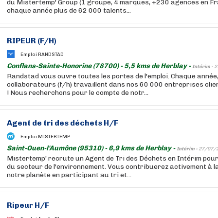
du Mistertemp' Group (1 groupe, 4 marques, +230 agences en F
chaque année plus de 62 000 talents...
RIPEUR (F/H)
Emploi RANDSTAD
Conflans-Sainte-Honorine (78700) - 5,5 kms de Herblay -
Intérim -
2
Randstad vous ouvre toutes les portes de l'emploi. Chaque année
collaborateurs (f/h) travaillent dans nos 60 000 entreprises cli
! Nous recherchons pour le compte de notr...
Agent de tri des déchets H/F
Emploi MISTERTEMP
Saint-Ouen-l'Aumône (95310) - 6,9 kms de Herblay -
Intérim -
27/07/
Mistertemp' recrute un Agent de Tri des Déchets en Intérim pou
du secteur de l'environnement. Vous contribuerez activement à l
notre planète en participant au tri et...
Ripeur H/F