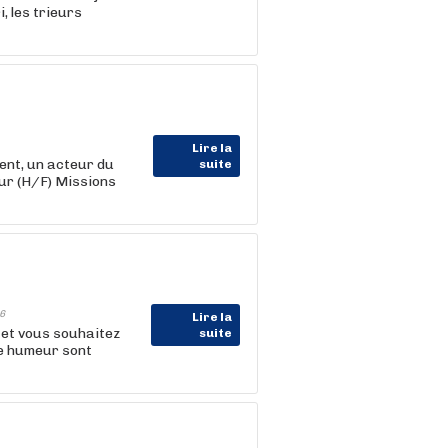
, les trieurs
Lire la
nt, un acteur du
suite
ur (H/F) Missions
6
Lire la
 et vous souhaitez
suite
ne humeur sont