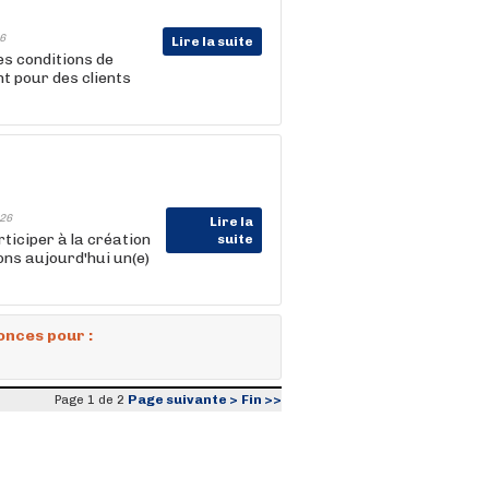
6
Lire la suite
es conditions de
t pour des clients
26
Lire la
ticiper à la création
suite
ns aujourd'hui un(e)
onces pour :
Page suivante >
Fin >>
Page 1 de 2