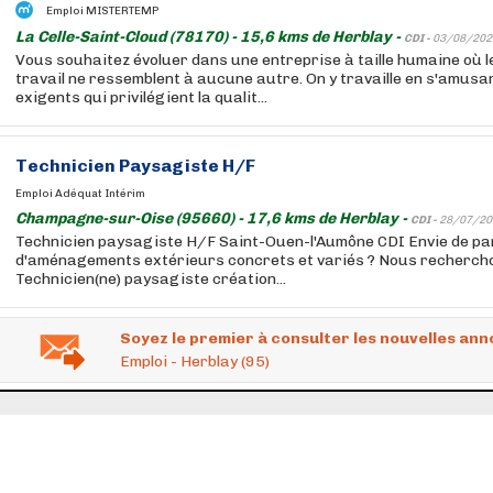
Emploi MISTERTEMP
La Celle-Saint-Cloud (78170) - 15,6 kms de Herblay -
CDI -
03/08/202
Vous souhaitez évoluer dans une entreprise à taille humaine où l
travail ne ressemblent à aucune autre. On y travaille en s'amusan
exigents qui privilégient la qualit...
Technicien Paysagiste H/F
Emploi Adéquat Intérim
Champagne-sur-Oise (95660) - 17,6 kms de Herblay -
CDI -
28/07/20
Technicien paysagiste H/F Saint-Ouen-l'Aumône CDI Envie de par
d'aménagements extérieurs concrets et variés ? Nous rechercho
Technicien(ne) paysagiste création...
Soyez le premier à consulter les nouvelles ann
Emploi - Herblay (95)