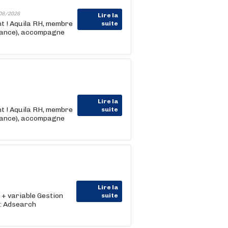
08/2026
Lire la
nt ! Aquila RH, membre
suite
rance), accompagne
Lire la
nt ! Aquila RH, membre
suite
rance), accompagne
Lire la
 + variable Gestion
suite
 : Adsearch