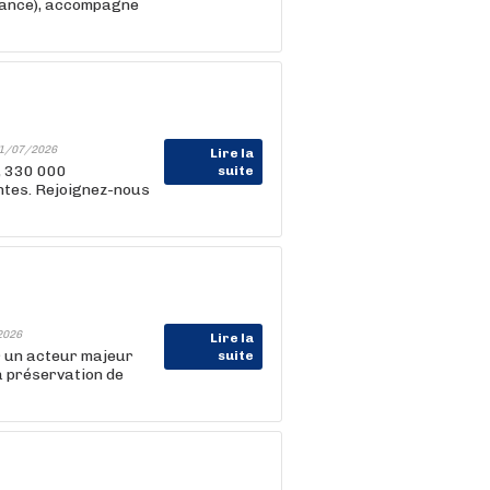
rance), accompagne
1/07/2026
Lire la
, 330 000
suite
entes. Rejoignez-nous
2026
Lire la
r un acteur majeur
suite
a préservation de