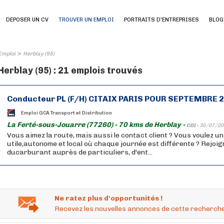
DEPOSER UN CV
TROUVER UN EMPLOI
PORTRAITS D'ENTREPRISES
BLOG
>
Emploi
Herblay (95)
Herblay (95) : 21 emplois trouvés
Conducteur PL (F/H) CITAIX PARIS POUR SEPTEMBRE 
Emploi GCA Transport et Distribution
La Ferté-sous-Jouarre (77260) - 70 kms de Herblay -
CDI -
30/07/20
Vous aimez la route, mais aussi le contact client ? Vous voulez u
utile,autonome et local où chaque journée est différente ? Rejoig
ducarburant auprès de particuliers, d'ent...
Ne ratez plus d'opportunités !
Recevez les nouvelles annonces de cette recherche