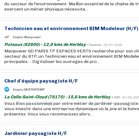
du secteur de l'environnement. Maillon essentiel de la chaîne de tri
exercent un métier physique nécessita...
Technicien eau et environnement BIM Modeleur (H/F)
Emploi Manpower
Puteaux (92800) - 12,9 kms de Herblay -
Intérim -
29/07/2026
Manpower GD PARIS TP ESPACES VERTS recherche pour son clie
secteur du BTP, un Technicien eau et environnement BIM Modele
principales: - Digitaliser les ouvrages de pro...
Chef d'équipe paysagiste H/F
Emploi MISTERTEMP
La Celle-Saint-Cloud (78170) - 15,6 kms de Herblay -
CDI -
04/08/202
Vous êtes passionné(e) par votre métier de jardinier-paysagiste
vous investir dans une entreprise dynamique où la joie et la bon
présentes. Vous vous reconnaissez alors...
Jardinier paysagiste H/F