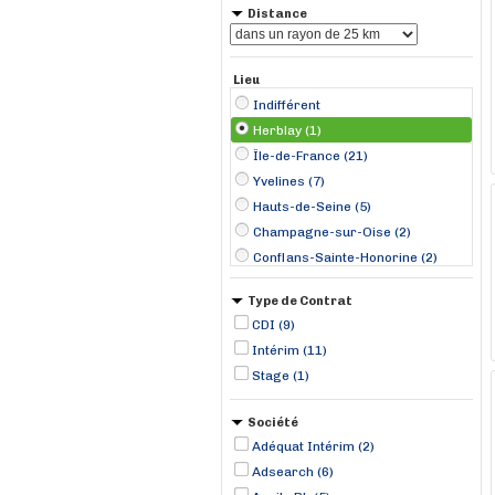
Distance
Lieu
Indifférent
Herblay (1)
Île-de-France (21)
Yvelines (7)
Hauts-de-Seine (5)
Champagne-sur-Oise (2)
Conflans-Sainte-Honorine (2)
La Celle-Saint-Cloud (2)
Type de Contrat
Nanterre (2)
CDI (9)
Chanteloup-les-Vignes (1)
Intérim (11)
Gennevilliers (1)
Stage (1)
Ivry-sur-Seine (1)
La Courneuve (1)
Société
Les Mureaux (1)
Adéquat Intérim (2)
Adsearch (6)