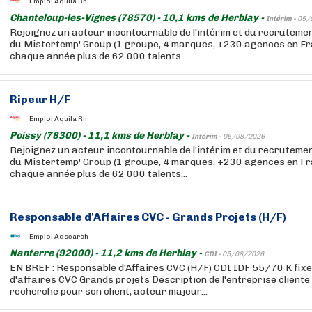
Emploi Aquila Rh
Chanteloup-les-Vignes (78570) - 10,1 kms de Herblay -
Intérim -
05/
Rejoignez un acteur incontournable de l'intérim et du recruteme
du Mistertemp' Group (1 groupe, 4 marques, +230 agences en F
chaque année plus de 62 000 talents...
Ripeur H/F
Emploi Aquila Rh
Poissy (78300) - 11,1 kms de Herblay -
Intérim -
05/08/2026
Rejoignez un acteur incontournable de l'intérim et du recruteme
du Mistertemp' Group (1 groupe, 4 marques, +230 agences en F
chaque année plus de 62 000 talents...
Responsable d'Affaires CVC - Grands Projets (H/F)
Emploi Adsearch
Nanterre (92000) - 11,2 kms de Herblay -
CDI -
05/08/2026
EN BREF : Responsable d'Affaires CVC (H/F) CDI IDF 55/70 K fixe
d'affaires CVC Grands projets Description de l'entreprise cliente
recherche pour son client, acteur majeur...