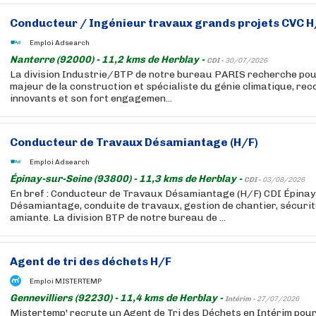
Conducteur / Ingénieur travaux grands projets CVC H
Emploi Adsearch
Nanterre (92000) - 11,2 kms de Herblay -
CDI -
30/07/2026
La division Industrie/BTP de notre bureau PARIS recherche pour
majeur de la construction et spécialiste du génie climatique, re
innovants et son fort engagemen...
Conducteur de Travaux Désamiantage (H/F)
Emploi Adsearch
Épinay-sur-Seine (93800) - 11,3 kms de Herblay -
CDI -
03/08/2026
En bref : Conducteur de Travaux Désamiantage (H/F) CDI Épinay 
Désamiantage, conduite de travaux, gestion de chantier, sécurit
amiante. La division BTP de notre bureau de ...
Agent de tri des déchets H/F
Emploi MISTERTEMP
Gennevilliers (92230) - 11,4 kms de Herblay -
Intérim -
27/07/2026
Mistertemp' recrute un Agent de Tri des Déchets en Intérim pou