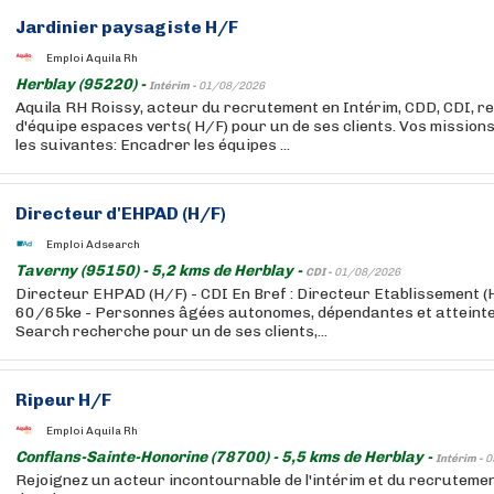
Jardinier paysagiste H/F
Emploi Aquila Rh
Herblay (95220) -
Intérim -
01/08/2026
Aquila RH Roissy, acteur du recrutement en Intérim, CDD, CDI, r
d'équipe espaces verts( H/F) pour un de ses clients. Vos mission
les suivantes: Encadrer les équipes ...
Directeur d'EHPAD (H/F)
Emploi Adsearch
Taverny (95150) - 5,2 kms de Herblay -
CDI -
01/08/2026
Directeur EHPAD (H/F) - CDI En Bref : Directeur Etablissement (H
60/65ke - Personnes âgées autonomes, dépendantes et atteinte
Search recherche pour un de ses clients,...
Ripeur H/F
Emploi Aquila Rh
Conflans-Sainte-Honorine (78700) - 5,5 kms de Herblay -
Intérim -
0
Rejoignez un acteur incontournable de l'intérim et du recruteme