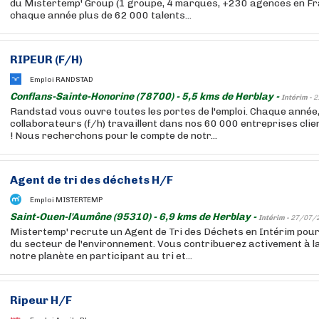
du Mistertemp' Group (1 groupe, 4 marques, +230 agences en F
chaque année plus de 62 000 talents...
RIPEUR (F/H)
Emploi RANDSTAD
Conflans-Sainte-Honorine (78700) - 5,5 kms de Herblay -
Intérim -
2
Randstad vous ouvre toutes les portes de l'emploi. Chaque année
collaborateurs (f/h) travaillent dans nos 60 000 entreprises cli
! Nous recherchons pour le compte de notr...
Agent de tri des déchets H/F
Emploi MISTERTEMP
Saint-Ouen-l'Aumône (95310) - 6,9 kms de Herblay -
Intérim -
27/07/
Mistertemp' recrute un Agent de Tri des Déchets en Intérim pou
du secteur de l'environnement. Vous contribuerez activement à l
notre planète en participant au tri et...
Ripeur H/F