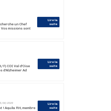
Lire la
echerche un Chef
suite
s Vos missions sont
Lire la
/F) CDI Val d'Oise
suite
s d'Alzheimer Ad
5/08/2026
Lire la
nt ! Aquila RH, membre
suite