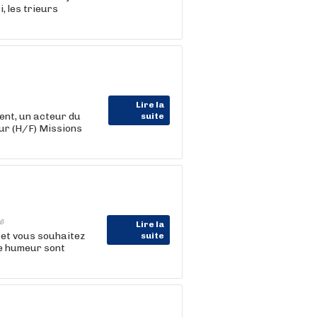
, les trieurs
Lire la
nt, un acteur du
suite
ur (H/F) Missions
6
Lire la
 et vous souhaitez
suite
ne humeur sont