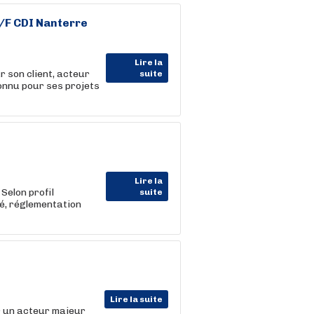
/F CDI Nanterre
Lire la
 son client, acteur
suite
connu pour ses projets
Lire la
Selon profil
suite
é, réglementation
Lire la suite
r un acteur majeur