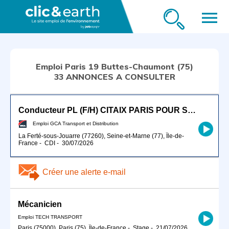
menu
Emploi Paris 19 Buttes-Chaumont (75)
33 ANNONCES A CONSULTER
Conducteur PL (F/H) CITAIX PARIS POUR SEPTEMBRE 2026
Emploi GCA Transport et Distribution
La Ferté-sous-Jouarre (77260), Seine-et-Marne (77), Île-de-
France
-
CDI
-
30/07/2026
Créer une alerte e-mail
Mécanicien
Emploi TECH TRANSPORT
Paris (75000), Paris (75), Île-de-France
-
Stage
-
21/07/2026