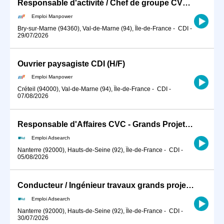
Responsable d'activité / Chef de groupe CVC (H/F)
Emploi Manpower
Bry-sur-Marne (94360), Val-de-Marne (94), Île-de-France
-
CDI
-
29/07/2026
Ouvrier paysagiste CDI (H/F)
Emploi Manpower
Créteil (94000), Val-de-Marne (94), Île-de-France
-
CDI
-
07/08/2026
Responsable d'Affaires CVC - Grands Projets (H/F)
Emploi Adsearch
Nanterre (92000), Hauts-de-Seine (92), Île-de-France
-
CDI
-
05/08/2026
Conducteur / Ingénieur travaux grands projets CVC H/F CDI Nanterre
Emploi Adsearch
Nanterre (92000), Hauts-de-Seine (92), Île-de-France
-
CDI
-
30/07/2026