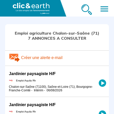
menu
Emploi agriculture Chalon-sur-Saône (71)
7 ANNONCES A CONSULTER
Créer une alerte e-mail
Jardinier paysagiste H/F
Emploi Aquila Rh
Chalon-sur-Saône (71100), Saône-et-Loire (71), Bourgogne-
Franche-Comté
-
Intérim
-
06/08/2026
Jardinier paysagiste H/F
Emploi Aquila Rh