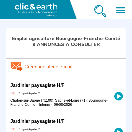
menu
Emploi agriculture Bourgogne-Franche-Comté
9 ANNONCES A CONSULTER
Créer une alerte e-mail
Jardinier paysagiste H/F
Emploi Aquila Rh
Chalon-sur-Saône (71100), Saône-et-Loire (71), Bourgogne-
Franche-Comté
-
Intérim
-
06/08/2026
Jardinier paysagiste H/F
Emploi Aquila Rh