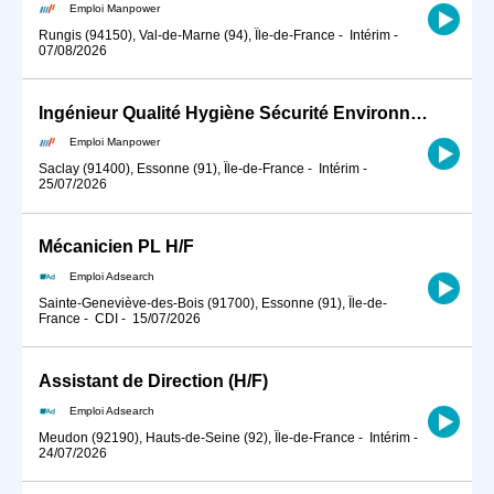
Emploi Manpower
Rungis (94150), Val-de-Marne (94), Île-de-France
-
Intérim
-
07/08/2026
Ingénieur Qualité Hygiène Sécurité Environnement (QHSE) /prévention sécurité risques prof (H/F)
Emploi Manpower
Saclay (91400), Essonne (91), Île-de-France
-
Intérim
-
25/07/2026
Mécanicien PL H/F
Emploi Adsearch
Sainte-Geneviève-des-Bois (91700), Essonne (91), Île-de-
France
-
CDI
-
15/07/2026
Assistant de Direction (H/F)
Emploi Adsearch
Meudon (92190), Hauts-de-Seine (92), Île-de-France
-
Intérim
-
24/07/2026