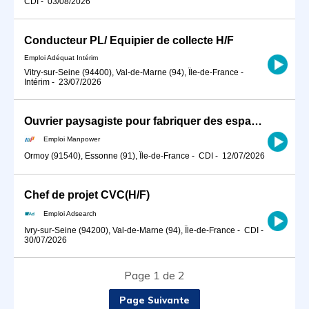
CDI
-
03/08/2026
Conducteur PL/ Equipier de collecte H/F
Emploi Adéquat Intérim
Vitry-sur-Seine (94400), Val-de-Marne (94), Île-de-France
-
Intérim
-
23/07/2026
Ouvrier paysagiste pour fabriquer des espaces de jeux . (H/F)
Emploi Manpower
Ormoy (91540), Essonne (91), Île-de-France
-
CDI
-
12/07/2026
Chef de projet CVC(H/F)
Emploi Adsearch
Ivry-sur-Seine (94200), Val-de-Marne (94), Île-de-France
-
CDI
-
30/07/2026
Page 1 de 2
Page Suivante