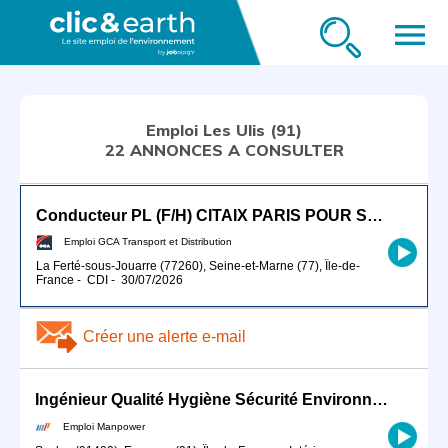
menu
Emploi Les Ulis (91)
22 ANNONCES A CONSULTER
Conducteur PL (F/H) CITAIX PARIS POUR SEPTEMBRE 2026
Emploi GCA Transport et Distribution
La Ferté-sous-Jouarre (77260), Seine-et-Marne (77), Île-de-
France
-
CDI
-
30/07/2026
Créer une alerte e-mail
Ingénieur Qualité Hygiène Sécurité Environnement (QHSE) /prévention sécurité risques prof (H/F)
Emploi Manpower