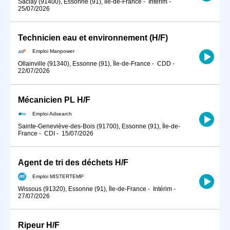
Saclay (91400), Essonne (91), Île-de-France
-
Intérim
-
25/07/2026
Technicien eau et environnement (H/F)
Emploi Manpower
Ollainville (91340), Essonne (91), Île-de-France
-
CDD
-
22/07/2026
Mécanicien PL H/F
Emploi Adsearch
Sainte-Geneviève-des-Bois (91700), Essonne (91), Île-de-
France
-
CDI
-
15/07/2026
Agent de tri des déchets H/F
Emploi MISTERTEMP
Wissous (91320), Essonne (91), Île-de-France
-
Intérim
-
27/07/2026
Ripeur H/F