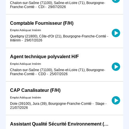
Chalon-sur-Saône (71100), Saône-et-Loire (71), Bourgogne-
Franche-Comté
-
CDI
-
29/07/2026
Comptable Fournisseur (F/H)
Emploi Adéquat Intérim
Quetigny (21800), Côte-d'Or (21), Bourgogne-Franche-Comté
-
Intérim
-
29/07/2026
Agent technique polyvalent H/F
Emploi Adéquat Intérim
Chalon-sur-Saône (71100), Saône-et-Loire (71), Bourgogne-
Franche-Comté
-
CDD
-
25/07/2026
CAP Canalisateur (F/H)
Emploi Adéquat Intérim
Dole (39100), Jura (39), Bourgogne-Franche-Comté
-
Stage
-
21/07/2026
Assistant Qualité Sécurité Environnement (QSE) CDD 6 mois à DIJON 21000 (H/F)