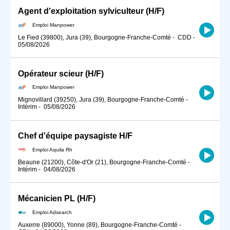
Agent d'exploitation sylviculteur (H/F)
Emploi Manpower
Le Fied (39800), Jura (39), Bourgogne-Franche-Comté
-
CDD
-
05/08/2026
Opérateur scieur (H/F)
Emploi Manpower
Mignovillard (39250), Jura (39), Bourgogne-Franche-Comté
-
Intérim
-
05/08/2026
Chef d'équipe paysagiste H/F
Emploi Aquila Rh
Beaune (21200), Côte-d'Or (21), Bourgogne-Franche-Comté
-
Intérim
-
04/08/2026
Mécanicien PL (H/F)
Emploi Adsearch
Auxerre (89000), Yonne (89), Bourgogne-Franche-Comté
-