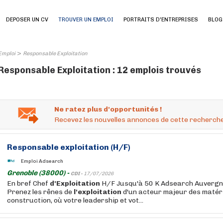
DEPOSER UN CV
TROUVER UN EMPLOI
PORTRAITS D'ENTREPRISES
BLOG
>
Emploi
Responsable Exploitation
Responsable Exploitation : 12 emplois trouvés
Ne ratez plus d'opportunités !
Recevez les nouvelles annonces de cette recherche
Responsable
exploitation
(H/F)
Emploi Adsearch
Grenoble (38000) -
CDI -
17/07/2026
En bref Chef
d'Exploitation
H/F Jusqu'à 50 K Adsearch Auverg
Prenez les rênes de
l'exploitation
d'un acteur majeur des matér
construction, où votre leadership et vot...