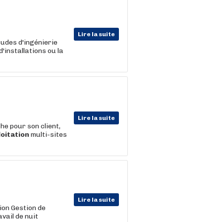
Lire la suite
tudes d'ingénierie
d'installations ou la
Lire la suite
pour son client,
loitation
multi-sites
Lire la suite
ion Gestion de
vail de nuit