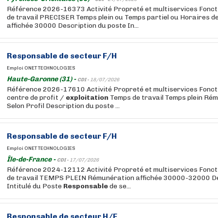
Référence 2026-16373 Activité Propreté et multiservices Fon
de travail PRECISER Temps plein ou Temps partiel ou Horaires d
affichée 30000 Description du poste In...
Responsable
de secteur F/H
Emploi ONET TECHNOLOGIES
Haute-Garonne (31) -
CDI -
18/07/2026
Référence 2026-17610 Activité Propreté et multiservices Fonct
centre de profit /
exploitation
Temps de travail Temps plein Rém
Selon Profil Description du poste ...
Responsable
de secteur F/H
Emploi ONET TECHNOLOGIES
Île-de-France -
CDI -
17/07/2026
Référence 2024-12112 Activité Propreté et multiservices Fon
de travail TEMPS PLEIN Rémunération affichée 30000-32000 De
Intitulé du Poste
Responsable
de se...
Responsable
de secteur H/F