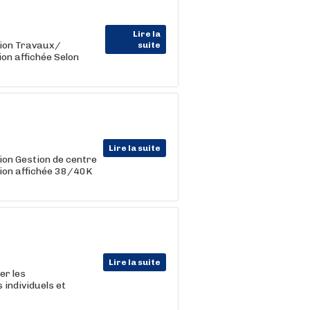
Lire la
tion Travaux/
suite
on affichée Selon
Lire la suite
on Gestion de centre
ion affichée 38/40K
Lire la suite
er les
s individuels et