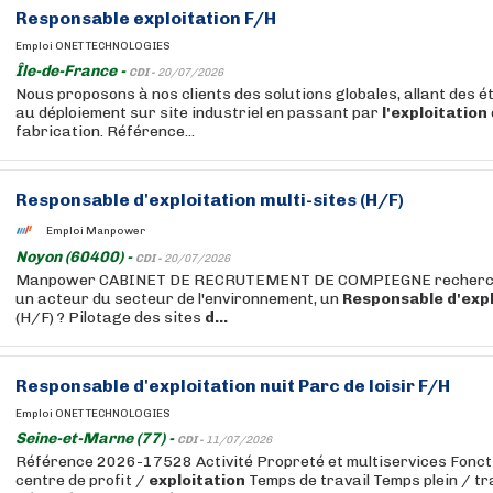
Responsable
exploitation
F/H
Emploi ONET TECHNOLOGIES
Île-de-France -
CDI -
20/07/2026
Nous proposons à nos clients des solutions globales, allant des é
au déploiement sur site industriel en passant par
l'exploitation
fabrication. Référence...
Responsable
d'exploitation
multi-sites (H/F)
Emploi Manpower
Noyon (60400) -
CDI -
20/07/2026
Manpower CABINET DE RECRUTEMENT DE COMPIEGNE recherche 
un acteur du secteur de l'environnement, un
Responsable
d'exp
(H/F) ? Pilotage des sites
d...
Responsable
d'exploitation
nuit Parc de loisir F/H
Emploi ONET TECHNOLOGIES
Seine-et-Marne (77) -
CDI -
11/07/2026
Référence 2026-17528 Activité Propreté et multiservices Fonct
centre de profit /
exploitation
Temps de travail Temps plein / tra