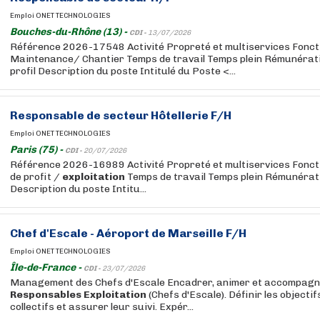
Emploi ONET TECHNOLOGIES
Bouches-du-Rhône (13) -
CDI -
13/07/2026
Référence 2026-17548 Activité Propreté et multiservices Fonc
Maintenance/ Chantier Temps de travail Temps plein Rémunérati
profil Description du poste Intitulé du Poste <...
Responsable
de secteur Hôtellerie F/H
Emploi ONET TECHNOLOGIES
Paris (75) -
CDI -
20/07/2026
Référence 2026-16989 Activité Propreté et multiservices Foncti
de profit /
exploitation
Temps de travail Temps plein Rémunérat
Description du poste Intitu...
Chef d'Escale - Aéroport de Marseille F/H
Emploi ONET TECHNOLOGIES
Île-de-France -
CDI -
23/07/2026
Management des Chefs d'Escale Encadrer, animer et accompagn
Responsables
Exploitation
(Chefs d'Escale). Définir les objectif
collectifs et assurer leur suivi. Expér...