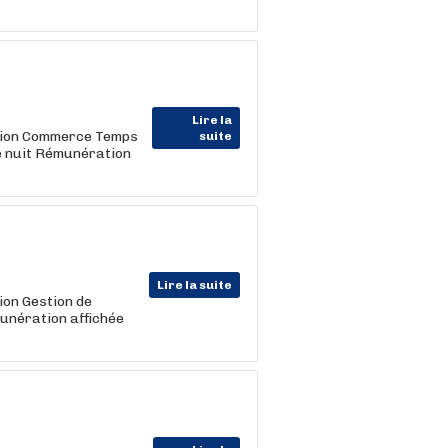
Lire la
ction Commerce Temps
suite
e nuit Rémunération
Lire la suite
ion Gestion de
unération affichée