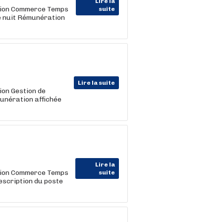
Lire la
ction Commerce Temps
suite
e nuit Rémunération
Lire la suite
ion Gestion de
unération affichée
Lire la
ction Commerce Temps
suite
scription du poste