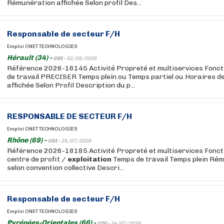
Rémunération affichée Selon profil Des...
Responsable
de secteur F/H
Emploi ONET TECHNOLOGIES
Hérault (34) -
CDI -
02/08/2026
Référence 2026-16145 Activité Propreté et multiservices Fon
de travail PRECISER Temps plein ou Temps partiel ou Horaires d
affichée Selon Profil Description du p...
RESPONSABLE
DE SECTEUR F/H
Emploi ONET TECHNOLOGIES
Rhône (69) -
CDI -
25/07/2026
Référence 2026-18185 Activité Propreté et multiservices Fonct
centre de profit /
exploitation
Temps de travail Temps plein Rém
selon convention collective Descri...
Responsable
de secteur F/H
Emploi ONET TECHNOLOGIES
Pyrénées-Orientales (66) -
CDI -
24/07/2026