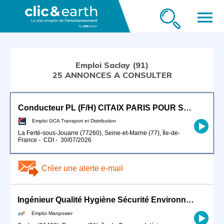
menu
Emploi Saclay (91)
25 ANNONCES A CONSULTER
Conducteur PL (F/H) CITAIX PARIS POUR SEPTEMBRE 2026
Emploi GCA Transport et Distribution
La Ferté-sous-Jouarre (77260), Seine-et-Marne (77), Île-de-
France
-
CDI
-
30/07/2026
Créer une alerte e-mail
Ingénieur Qualité Hygiène Sécurité Environnement (QHSE) /prévention sécurité risques prof (H/F)
Emploi Manpower