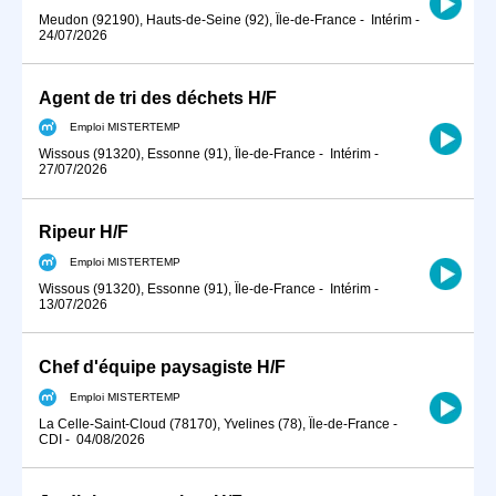
Meudon (92190), Hauts-de-Seine (92), Île-de-France
-
Intérim
-
24/07/2026
Agent de tri des déchets H/F
Emploi MISTERTEMP
Wissous (91320), Essonne (91), Île-de-France
-
Intérim
-
27/07/2026
Ripeur H/F
Emploi MISTERTEMP
Wissous (91320), Essonne (91), Île-de-France
-
Intérim
-
13/07/2026
Chef d'équipe paysagiste H/F
Emploi MISTERTEMP
La Celle-Saint-Cloud (78170), Yvelines (78), Île-de-France
-
CDI
-
04/08/2026