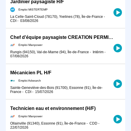
Jardinier paysagiste H/F
Emploi MISTERTEMP
La Celle-Saint-Cloud (78170), Yvelines (78), Île-de-France
-
CDI
-
03/08/2026
Chef d'équipe paysagiste CREATION PERMIS B (H/F)
Emploi Manpower
Rungis (94150), Val-de-Marne (94), Île-de-France
-
Intérim
-
07/08/2026
Mécanicien PL H/F
Emploi Adsearch
Sainte-Geneviève-des-Bois (91700), Essonne (91), Île-de-
France
-
CDI
-
15/07/2026
Technicien eau et environnement (H/F)
Emploi Manpower
Ollainville (91340), Essonne (91), Île-de-France
-
CDD
-
22/07/2026